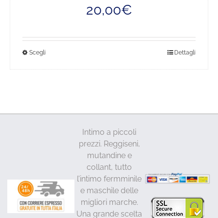
prezzo
prezzo
20,00
€
originale
attuale
era:
è:
26,00€.
20,00€.
Questo
Scegli
Dettagli
prodotto
ha
più
varianti.
Le
opzioni
Intimo a piccoli
possono
prezzi. Reggiseni,
essere
mutandine e
scelte
collant, tutto
nella
l’intimo fermminile
pagina
e maschile delle
del
migliori marche.
prodotto
Una grande scelta