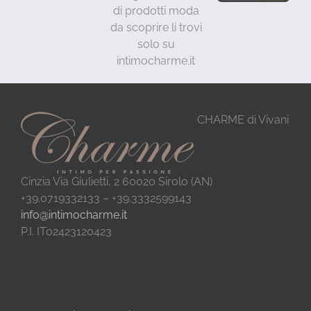
di prodotti moda
da scoprire li trovi
solo su
intimocharme.it
CHARME di Vivani
Cinzia Via Giulietti, 2 60020 Sirolo (AN)
+39.0719332133 – +39.3332599143
info@intimocharme.it
P.I. IT02423120423