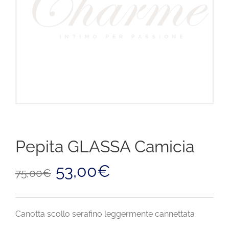
Pepita GLASSA Camicia
Il
Il
53,00
€
75,00
€
prezzo
prezzo
originale
attuale
era:
è:
75,00€.
53,00€.
Canotta scollo serafino leggermente cannettata