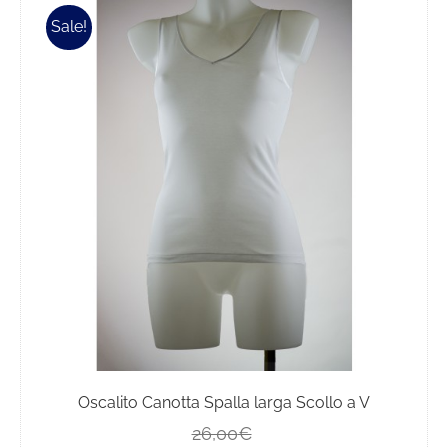
più
Sale!
varianti.
Le
opzioni
possono
essere
scelte
nella
pagina
del
prodotto
Oscalito Canotta Spalla larga Scollo a V
Il
Il
26,00
€