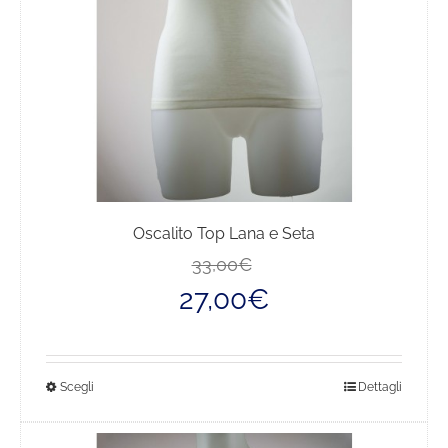
nella
pagina
del
prodotto
Oscalito Top Lana e Seta
Il
Il
33,00
€
prezzo
prezzo
27,00
€
originale
attuale
era:
è:
33,00€.
27,00€.
Questo
Scegli
Dettagli
prodotto
ha