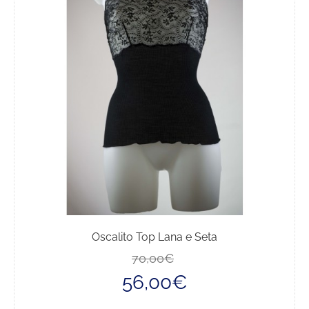
Oscalito Top Lana e Seta
Il
Il
70,00
€
prezzo
prezzo
56,00
€
originale
attuale
era:
è: