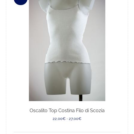
Oscalito Top Costina Filo di Scozia
Fascia
22,00
€
-
27,00
€
di
prezzo: