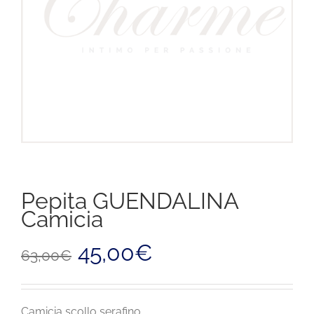
Pepita GUENDALINA
Camicia
Il
Il
45,00
€
63,00
€
prezzo
prezzo
originale
attuale
era:
è:
63,00€.
45,00€.
Camicia scollo serafino