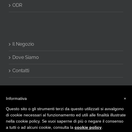
ODR
Il Negozio
Dove Siamo
Contatti
Informativa
×
Questo sito o gli strumenti terzi da questo utilizzati si avvalgono
di cookie necessari al funzionamento ed utili alle finalità illustrate
nella cookie policy. Se vuoi saperne di più o negare il consenso
a tutti o ad alcuni cookie, consulta la
cookie policy
.
© 2016 - CHARME di Vivani Cinzia - Via Giulietti, 2 60020 Sirolo (AN) -