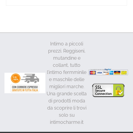
a
prodotto
62,00€
ha
più
varianti.
Le
opzioni
Intimo a piccoli
possono
prezzi. Reggiseni,
essere
mutandine e
scelte
collant, tutto
nella
l’intimo fermminile
pagina
e maschile delle
del
migliori marche.
prodotto
Una grande scelta
di prodotti moda
da scoprire li trovi
solo su
intimocharme.it