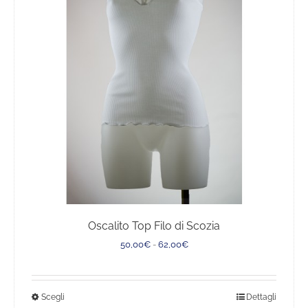
opzioni
possono
essere
scelte
nella
pagina
del
prodotto
Oscalito Top Filo di Scozia
Fascia
50,00
€
-
62,00
€
di
prezzo:
da
Questo
Scegli
Dettagli
50,00€