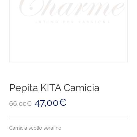
Pepita KITA Camicia
Il
Il
47,00
€
66,00
€
prezzo
prezzo
originale
attuale
era:
è:
66,00€.
47,00€.
Camicia scollo serafino