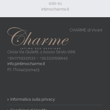
solo su
intimocharme.it
CHARME di Vivani
Cinzia Via Giulietti, 2 60020 Sirolo (AN)
+39.0719332133 – +39.3332599143
info@intimocharme.it
P.I. IT02423120423
Informativa sulla privacy