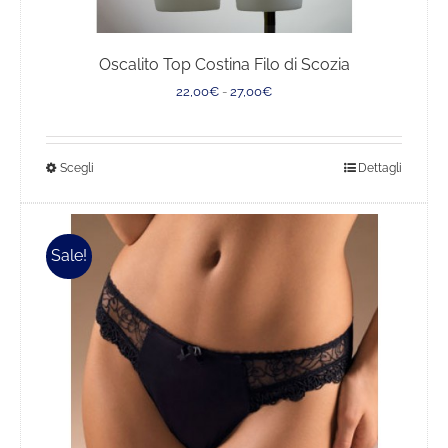
Oscalito Top Costina Filo di Scozia
Fascia
22,00
€
-
27,00
€
di
prezzo:
da
Questo
Scegli
Dettagli
22,00€
a
prodotto
27,00€
ha
più
Sale!
varianti.
Le
opzioni
possono
essere
scelte
nella
pagina