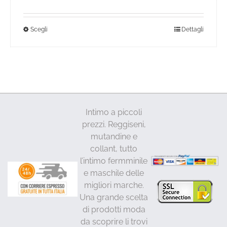
42,00€.
34,00€.
Questo
Scegli
Dettagli
prodotto
ha
più
varianti.
Le
opzioni
Intimo a piccoli
possono
prezzi. Reggiseni,
essere
mutandine e
scelte
collant, tutto
nella
l’intimo fermminile
pagina
e maschile delle
del
migliori marche.
prodotto
Una grande scelta
di prodotti moda
da scoprire li trovi