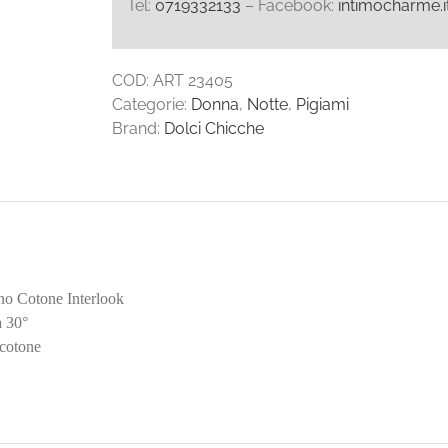
Tel:
0719332133
– Facebook:
intimocharme.i
COD:
ART 23405
Categorie:
Donna
,
Notte
,
Pigiami
Brand:
Dolci Chicche
ino Cotone Interlook
a 30°
cotone