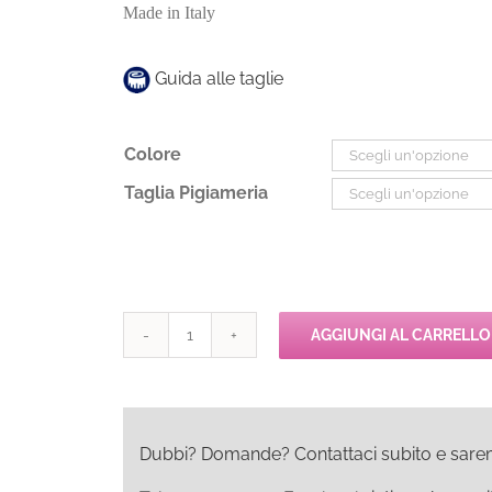
Made in Italy
Guida alle taglie
Colore
Taglia Pigiameria
AGGIUNGI AL CARRELLO
Dolci
Chicche
Canotta
Serafino
quantità
Dubbi? Domande? Contattaci subito e saremo l