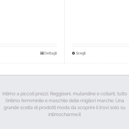
sto
Questo
Dettagli
Scegli
dotto
prodotto
ha
più
anti.
varianti.
Le
Intimo a piccoli prezzi. Reggiseni, mutandine e collant, tutto
ioni
opzioni
l’intimo fermminile e maschile delle migliori marche. Una
sono
possono
grande scelta di prodotti moda da scoprire li trovi solo su
ere
essere
intimocharme.it
lte
scelte
a
nella