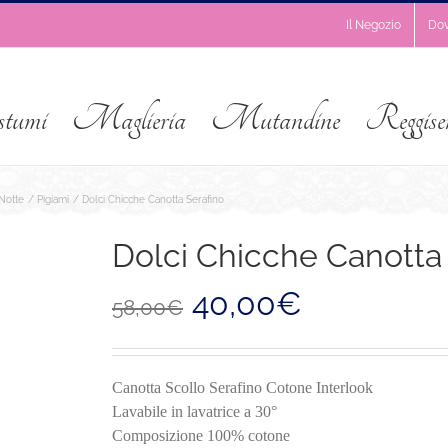
Il Negozio
Do
stumi
Maglieria
Mutandine
Reggise
Notte
Pigiami
Dolci Chicche Canotta Serafino
Dolci Chicche Canotta 
Il
Il
40,00
€
58,00
€
prezzo
prezzo
originale
attuale
era:
è:
58,00€.
40,00€.
Canotta Scollo Serafino Cotone Interlook
Lavabile in lavatrice a 30°
Composizione 100% cotone