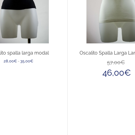
ito spalla larga modal
Oscalito Spalla Larga La
Fascia
28,00
€
-
35,00
€
57,00
€
di
46,00
€
prezzo:
da
28,00€
a
35,00€