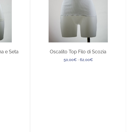
na e Seta
Oscalito Top Filo di Scozia
Il
Il
Fascia
50,00
€
-
62,00
€
prezzo
prezzo
di
originale
attuale
prezzo:
era:
è:
da
57,00€.
46,00€.
50,00€
a
62,00€