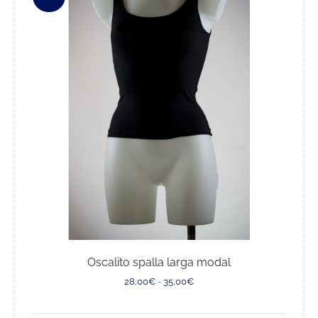
Oscalito spalla larga modal
Fascia
28,00
€
-
35,00
€
di
prezzo: