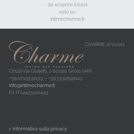
da scoprire li trovi
solo su
intimocharme.it
CHARME di Vivani
Cinzia Via Giulietti, 2 60020 Sirolo (AN)
+39.0719332133 – +39.3332599143
info@intimocharme.it
P.I. IT02423120423
Informativa sulla privacy