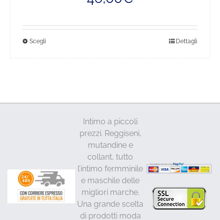
era:
è:
57,00€.
46,00€.
Questo
Scegli
Dettagli
prodotto
ha
più
varianti.
Le
opzioni
Intimo a piccoli
possono
prezzi. Reggiseni,
essere
mutandine e
scelte
collant, tutto
nella
l’intimo fermminile
pagina
e maschile delle
del
migliori marche.
prodotto
Una grande scelta
di prodotti moda