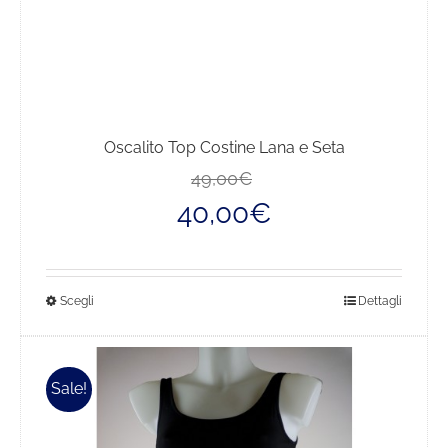
Oscalito Top Costine Lana e Seta
Il
Il
49,00
€
prezzo
prezzo
40,00
€
originale
attuale
era:
è:
49,00€.
40,00€.
Questo
Scegli
Dettagli
prodotto
ha
più
Sale!
varianti.
Le
opzioni