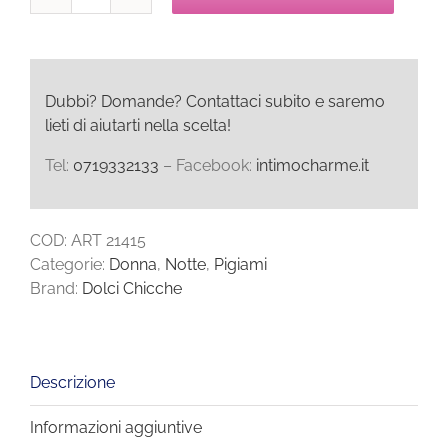
Dolci
Chicche
Pigiama
Serafino
quantità
Dubbi? Domande? Contattaci subito e saremo
lieti di aiutarti nella scelta!
Tel:
0719332133
– Facebook:
intimocharme.it
COD:
ART 21415
Categorie:
Donna
,
Notte
,
Pigiami
Brand:
Dolci Chicche
Descrizione
Informazioni aggiuntive