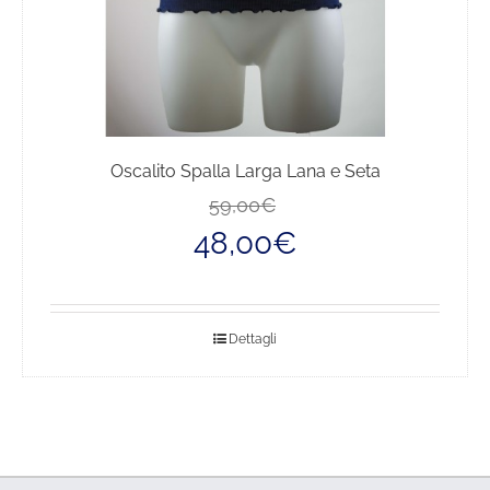
prodotto
Oscalito Spalla Larga Lana e Seta
Il
Il
59,00
€
prezzo
prezzo
48,00
€
originale
attuale
era:
è:
59,00€.
48,00€.
Dettagli