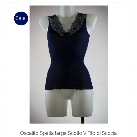
35,00€
ha
più
Sale!
varianti.
Le
opzioni
possono
essere
scelte
nella
pagina
del
prodotto
Oscalito Spalla larga Scollo V Filo di Scozia