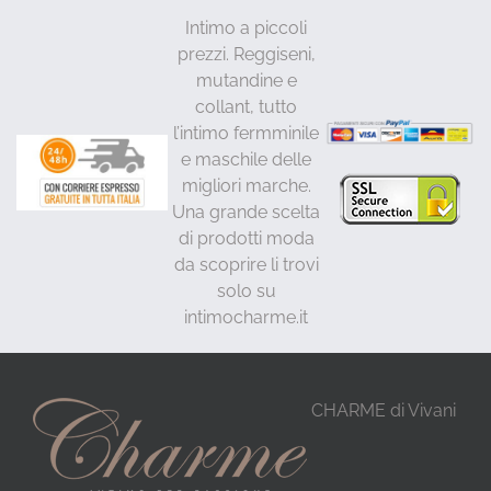
Intimo a piccoli
prezzi. Reggiseni,
mutandine e
collant, tutto
l’intimo fermminile
e maschile delle
migliori marche.
Una grande scelta
di prodotti moda
da scoprire li trovi
solo su
intimocharme.it
CHARME di Vivani