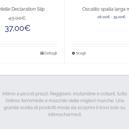
telle Declaration Slip
Oscalito spalla larga
Il
Il
Fa
28,00
€
-
35,00
€
43,00
€
prezzo
prezzo
di
37,00
€
originale
attuale
pr
era:
è:
d
43,00€.
37,00€.
2
a
3
sto
Questo
Dettagli
Scegli
dotto
prodotto
ha
più
anti.
varianti.
Le
Intimo a piccoli prezzi. Reggiseni, mutandine e collant, tutto
ioni
opzioni
l’intimo fermminile e maschile delle migliori marche. Una
sono
possono
grande scelta di prodotti moda da scoprire li trovi solo su
ere
essere
intimocharme.it
lte
scelte
a
nella