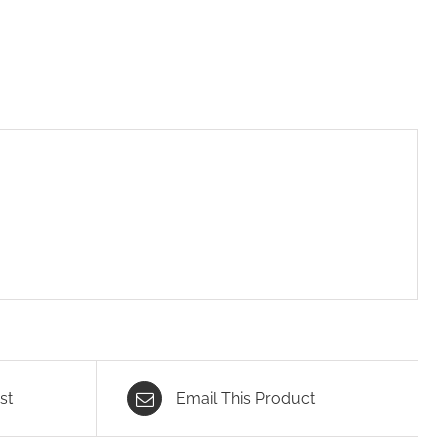
st
Email This Product