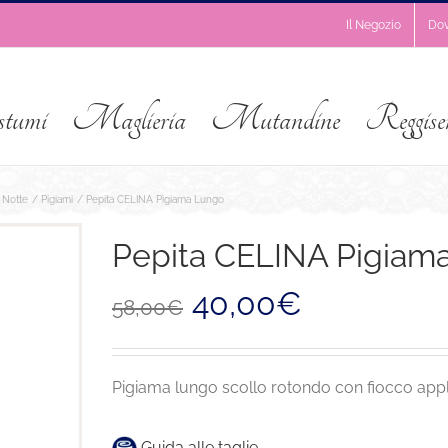
Il Negozio
Do
stumi
Maglieria
Mutandine
Reggise
Notte
Pigiami
Pepita CELINA Pigiama Lungo
Pepita CELINA Pigiam
Il
Il
40,00
€
58,00
€
prezzo
prezzo
originale
attuale
era:
è:
58,00€.
40,00€.
Pigiama lungo scollo rotondo con fiocco appl
Guida alle taglie