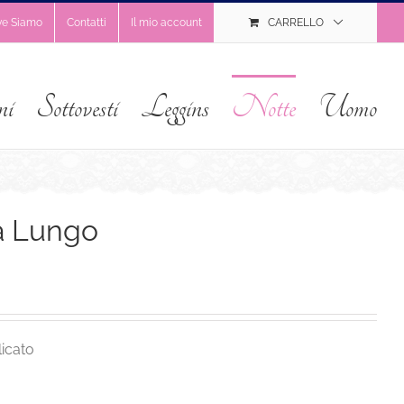
ve Siamo
Contatti
Il mio account
CARRELLO
ni
Sottovesti
Leggins
Notte
Uomo
a Lungo
icato