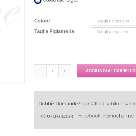
Colore
Taglia Pigiameria
AGGIUNGI AL CARRELLO
Pepita
CELINA
Pigiama
Lungo
quantità
Dubbi? Domande? Contattaci subito e saremo l
Tel:
0719332133
– Facebook:
intimocharme.i