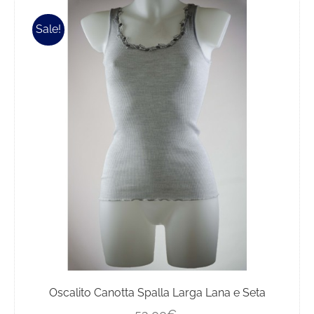
Sale!
Oscalito Canotta Spalla Larga Lana e Seta
Il
Il