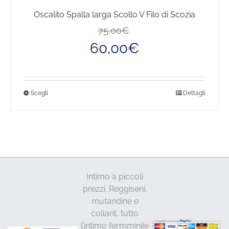
Oscalito Spalla larga Scollo V Filo di Scozia
Il
Il
75,00
€
prezzo
prezzo
60,00
€
originale
attuale
era:
è:
75,00€.
60,00€.
Questo
Scegli
Dettagli
prodotto
ha
più
varianti.
Le
opzioni
Intimo a piccoli
possono
prezzi. Reggiseni,
essere
mutandine e
scelte
collant, tutto
nella
l’intimo fermminile
pagina