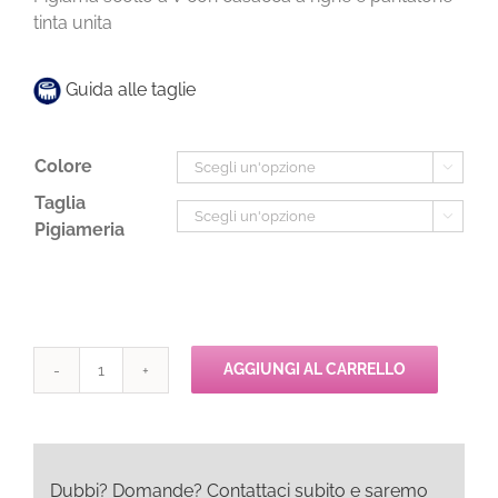
tinta unita
Guida alle taglie
Colore

Taglia

Pigiameria
AGGIUNGI AL CARRELLO
Pepita
GLENDY
Pigiama
Lungo
quantità
Dubbi? Domande? Contattaci subito e saremo