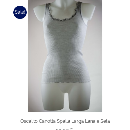
Sale!
Oscalito Canotta Spalla Larga Lana e Seta
Il
Il