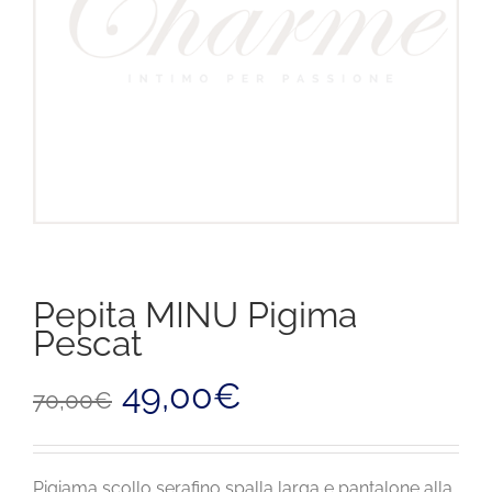
Pepita MINU Pigima
Pescat
Il
Il
49,00
€
70,00
€
prezzo
prezzo
originale
attuale
era:
è:
70,00€.
49,00€.
Pigiama scollo serafino spalla larga e pantalone alla