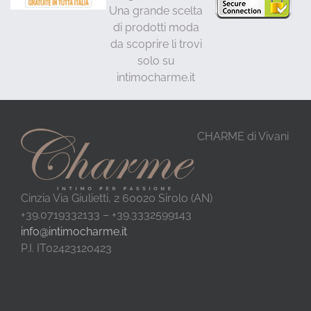
Una grande scelta
di prodotti moda
da scoprire li trovi
solo su
intimocharme.it
CHARME di Vivani
Cinzia Via Giulietti, 2 60020 Sirolo (AN)
+39.0719332133 – +39.3332599143
info@intimocharme.it
P.I. IT02423120423