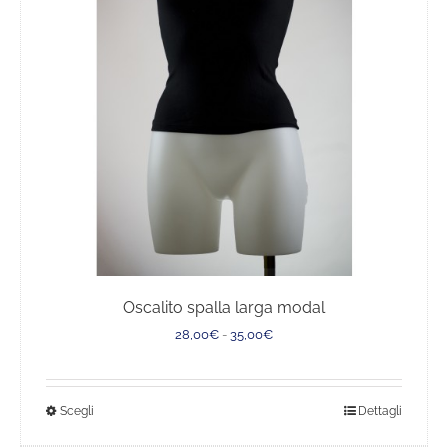
Oscalito spalla larga modal
Fascia
28,00
€
-
35,00
€
di
prezzo:
da
Questo
Scegli
Dettagli
28,00€
a
prodotto