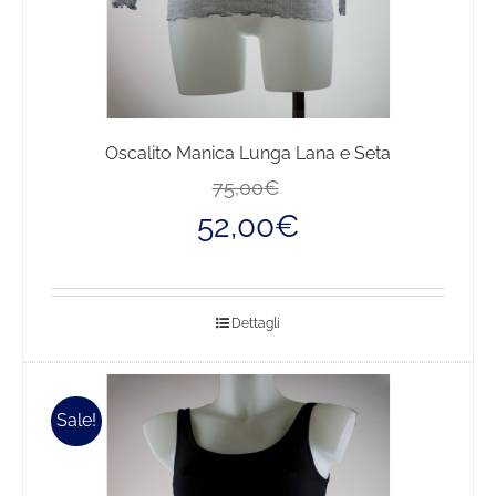
Oscalito Manica Lunga Lana e Seta
Il
Il
75,00
€
prezzo
prezzo
52,00
€
originale
attuale
era:
è:
75,00€.
52,00€.
Dettagli
Sale!