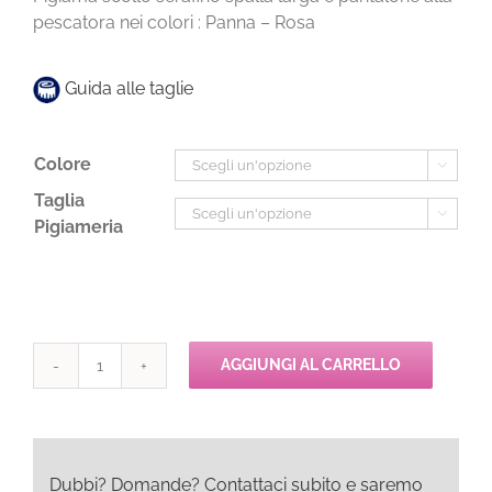
pescatora nei colori : Panna – Rosa
Guida alle taglie
Colore

Taglia

Pigiameria
AGGIUNGI AL CARRELLO
Pepita
MINU
Pigima
Pescat
quantità
Dubbi? Domande? Contattaci subito e saremo