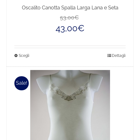
Oscalito Canotta Spalla Larga Lana e Seta
Il
Il
53,00
€
prezzo
prezzo
43,00
€
originale
attuale
era:
è:
53,00€.
43,00€.
Questo
Scegli
Dettagli
prodotto
ha
più
Sale!
varianti.
Le
opzioni
possono
essere
scelte
nella
pagina