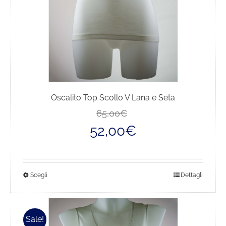
del
prodotto
Oscalito Top Scollo V Lana e Seta
Il
Il
65,00
€
prezzo
prezzo
52,00
€
originale
attuale
era:
è:
65,00€.
52,00€.
Questo
Scegli
Dettagli
prodotto
ha
più
Sale!
varianti.