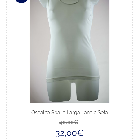
Le
opzioni
possono
essere
scelte
nella
pagina
del
prodotto
Oscalito Spalla Larga Lana e Seta
Il
Il
40,00
€
prezzo
prezzo
32,00
€
originale
attuale