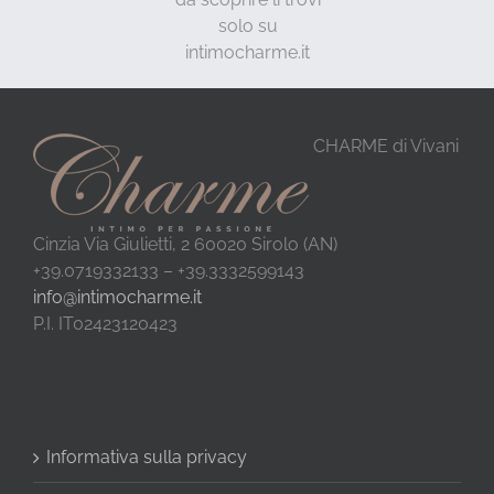
solo su
intimocharme.it
CHARME di Vivani
Cinzia Via Giulietti, 2 60020 Sirolo (AN)
+39.0719332133 – +39.3332599143
info@intimocharme.it
P.I. IT02423120423
Informativa sulla privacy