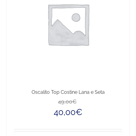
Oscalito Top Costine Lana e Seta
Il
Il
49,00
€
prezzo
prezzo
40,00
€
originale
attuale
era:
è:
49,00€.
40,00€.