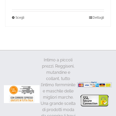
era:
è:
40,00€.
32,00€.
Questo
Scegli
Dettagli
prodotto
ha
più
varianti.
Le
opzioni
Intimo a piccoli
possono
prezzi. Reggiseni,
essere
mutandine e
scelte
collant, tutto
nella
l’intimo fermminile
pagina
e maschile delle
del
migliori marche.
prodotto
Una grande scelta
di prodotti moda
da scoprire li trovi