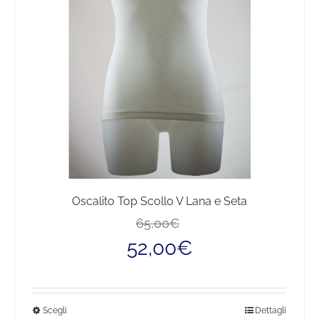
essere
scelte
nella
pagina
del
prodotto
Oscalito Top Scollo V Lana e Seta
Il
Il
65,00
€
prezzo
prezzo
52,00
€
originale
attuale
era:
è:
65,00€.
52,00€.
Questo
Scegli
Dettagli