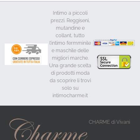
Intimo a piccoli
prezzi. Reggiseni,
mutandine e
collant, tutto
l’intimo fermminile
e maschile delle
migliori marche.
Una grande scelta
di prodotti moda
da scoprire li trovi
solo su
intimocharme.it
CHARME di Vivani