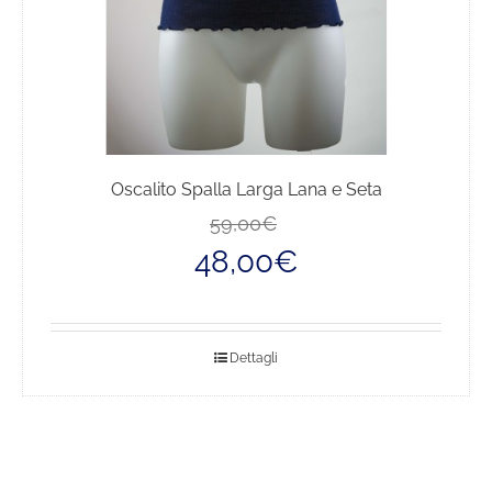
prodotto
Oscalito Spalla Larga Lana e Seta
Il
Il
59,00
€
prezzo
prezzo
48,00
€
originale
attuale
era:
è:
59,00€.
48,00€.
Dettagli