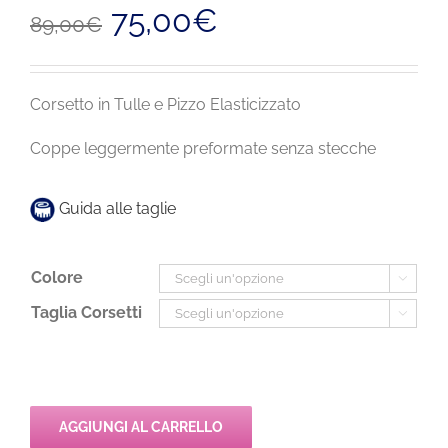
Il
Il
75,00
€
89,00
€
prezzo
prezzo
originale
attuale
era:
è:
89,00€.
75,00€.
Corsetto in Tulle e Pizzo Elasticizzato
Coppe leggermente preformate senza stecche
Guida alle taglie
Colore

Taglia Corsetti

AGGIUNGI AL CARRELLO