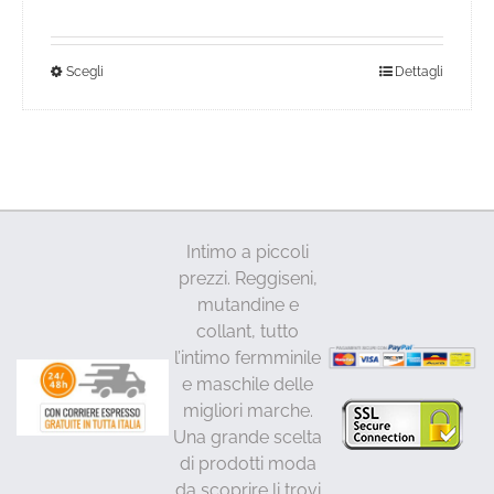
50,00€.
28,00€.
Questo
Scegli
Dettagli
prodotto
ha
più
varianti.
Le
opzioni
Intimo a piccoli
possono
prezzi. Reggiseni,
essere
mutandine e
scelte
collant, tutto
nella
l’intimo fermminile
pagina
e maschile delle
del
migliori marche.
prodotto
Una grande scelta
di prodotti moda
da scoprire li trovi