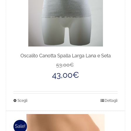
del
prodotto
Oscalito Canotta Spalla Larga Lana e Seta
Il
Il
53,00
€
prezzo
prezzo
43,00
€
originale
attuale
era:
è:
53,00€.
43,00€.
Questo
Scegli
Dettagli
prodotto
ha
più
Sale!
varianti.