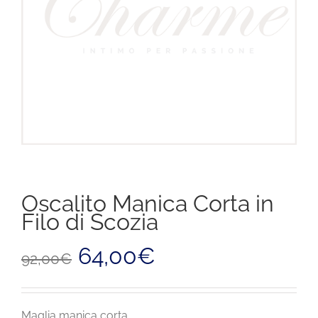
Oscalito Manica Corta in
Filo di Scozia
Il
Il
64,00
€
92,00
€
prezzo
prezzo
originale
attuale
era:
è:
92,00€.
64,00€.
Maglia manica corta