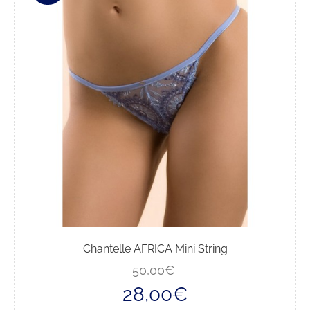
Le
opzioni
possono
essere
scelte
nella
pagina
del
prodotto
Chantelle AFRICA Mini String
Il
Il
50,00
€
prezzo
prezzo
28,00
€
originale
attuale
era:
è: