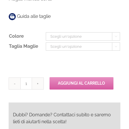
Guida alle taglie
Colore

Taglia Maglie

AGGIUNGI AL CARRELLO
Oscalito
Manica
Corta
in
Filo
Dubbi? Domande? Contattaci subito e saremo
di
lieti di aiutarti nella scelta!
Scozia