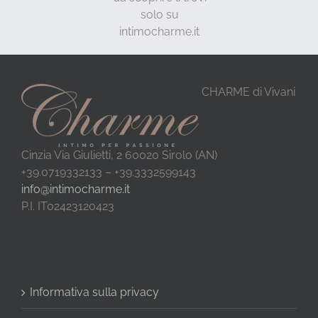
solo su
intimocharme.it
CHARME di Vivani
Cinzia Via Giulietti, 2 60020 Sirolo (AN)
+39.0719332133 – +39.3332599143
info@intimocharme.it
P.I. IT02423120423
Informativa sulla privacy