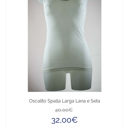
Oscalito Spalla Larga Lana e Seta
Il
Il
40,00
€
prezzo
prezzo
32,00
€
originale
attuale
era:
è: