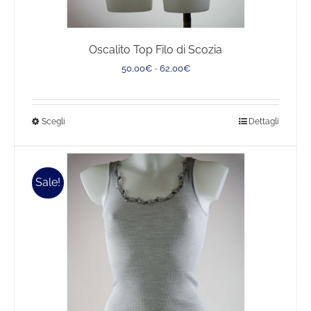
Oscalito Top Filo di Scozia
Fascia
50,00
€
-
62,00
€
di
prezzo:
da
Questo
Scegli
Dettagli
50,00€
a
prodotto
62,00€
ha
più
Sale!
varianti.
Le
opzioni
possono
essere
scelte
nella
pagina