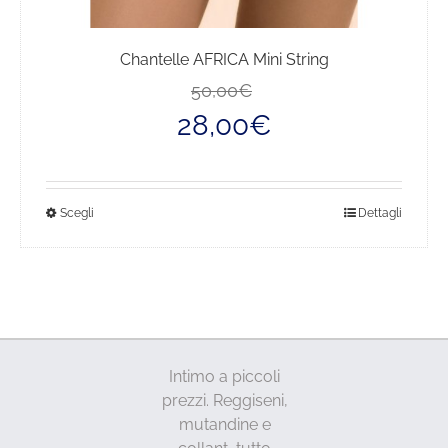
Chantelle AFRICA Mini String
Il
Il
50,00
€
prezzo
prezzo
28,00
€
originale
attuale
era:
è:
50,00€.
28,00€.
Questo
Scegli
Dettagli
prodotto
ha
più
varianti.
Le
opzioni
Intimo a piccoli
possono
prezzi. Reggiseni,
essere
mutandine e
scelte