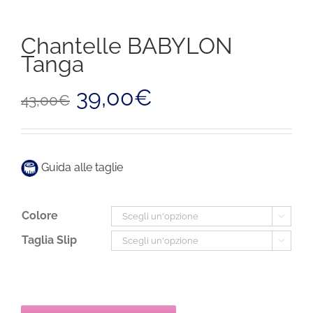
Chantelle BABYLON
Tanga
Il
Il
39,00
€
43,00
€
prezzo
prezzo
originale
attuale
era:
è:
43,00€.
39,00€.
Guida alle taglie
Colore

Taglia Slip
