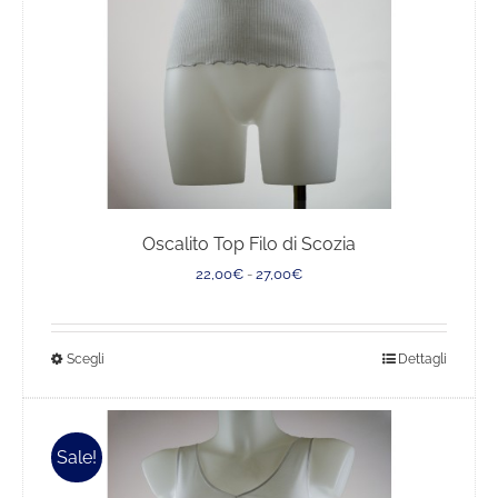
pagina
del
prodotto
Oscalito Top Filo di Scozia
Fascia
22,00
€
-
27,00
€
di
prezzo:
da
Questo
Scegli
Dettagli
22,00€
a
prodotto
27,00€
ha
più
Sale!
varianti.
Le