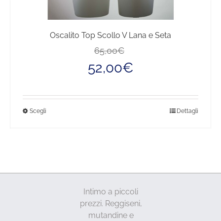
Oscalito Top Scollo V Lana e Seta
Il
Il
65,00
€
prezzo
prezzo
52,00
€
originale
attuale
era:
è:
65,00€.
52,00€.
Questo
Scegli
Dettagli
prodotto
ha
più
varianti.
Le
opzioni
Intimo a piccoli
possono
prezzi. Reggiseni,
essere
mutandine e
scelte