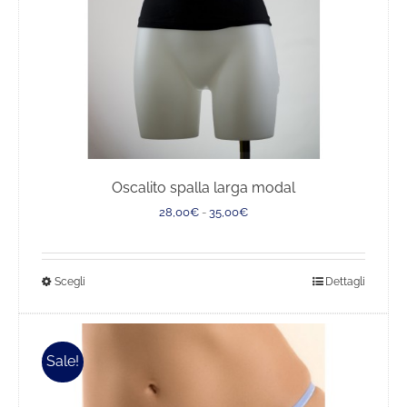
pagina
del
prodotto
Oscalito spalla larga modal
Fascia
28,00
€
-
35,00
€
di
prezzo:
da
Questo
Scegli
Dettagli
28,00€
a
prodotto
35,00€
ha
più
Sale!
varianti.
Le