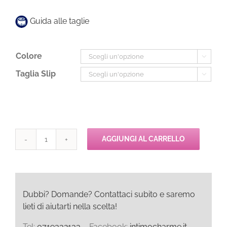
Guida alle taglie
Colore

Taglia Slip

AGGIUNGI AL CARRELLO
Chantelle
ICONE
String
quantità
Dubbi? Domande? Contattaci subito e saremo
lieti di aiutarti nella scelta!
Tel:
0719332133
– Facebook:
intimocharme.it