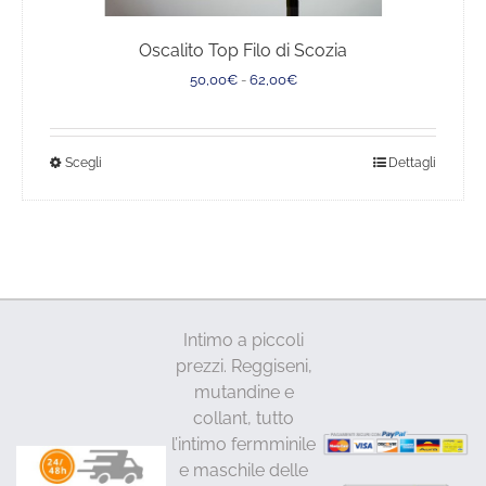
Oscalito Top Filo di Scozia
Fascia
50,00
€
-
62,00
€
di
prezzo:
da
Questo
Scegli
Dettagli
50,00€
a
prodotto
62,00€
ha
più
varianti.
Le
opzioni
Intimo a piccoli
possono
prezzi. Reggiseni,
essere
mutandine e
scelte
collant, tutto
nella
l’intimo fermminile
pagina
e maschile delle
del