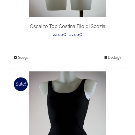
Oscalito Top Costina Filo di Scozia
Fascia
22,00
€
-
27,00
€
di
prezzo:
da
Questo
Scegli
Dettagli
22,00€
a
prodotto
27,00€
ha
più
Sale!
varianti.
Le
opzioni
possono
essere
scelte
nella