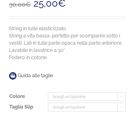
25,00
€
30,00
€
prezzo
prezzo
originale
attuale
era:
è:
30,00€.
25,00€.
String in tulle elasticizzato
String a vita bassa, perfetto per scomparire sotto i
vestiti. Lati in tulle parte opaca nella parte anteriore.
Lavabile in lavatrice a 30°
Fodero in cotone
Guida alle taglie
Colore

Taglia Slip
