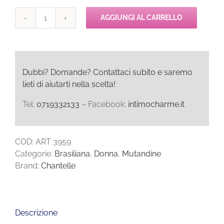
AGGIUNGI AL CARRELLO
Chantelle
SO
INVISIBLE
Brasiliana
quantità
Dubbi? Domande? Contattaci subito e saremo
lieti di aiutarti nella scelta!
Tel:
0719332133
– Facebook:
intimocharme.it
COD:
ART 3959
Categorie:
Brasiliana
,
Donna
,
Mutandine
Brand:
Chantelle
Descrizione