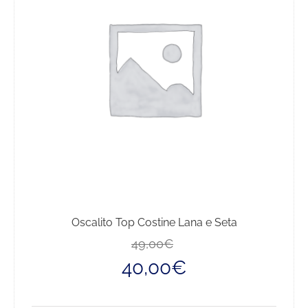
Oscalito Top Costine Lana e Seta
Il
Il
49,00
€
prezzo
prezzo
40,00
€
originale
attuale
era:
è:
49,00€.
40,00€.