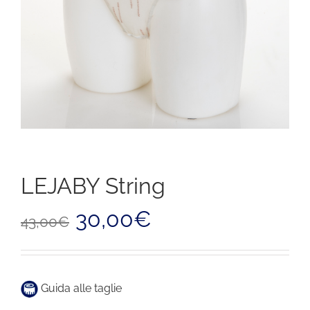
LEJABY String
Il
Il
30,00
€
43,00
€
prezzo
prezzo
originale
attuale
era:
è:
43,00€.
30,00€.
Guida alle taglie