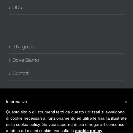
ODR
Il Negozio
Dove Siamo
Contatti
Informativa
×
Questo sito o gli strumenti terzi da questo utilizzati si avvalgono
di cookie necessari al funzionamento ed utili alle finalità illustrate
nella cookie policy. Se vuoi saperne di più o negare il consenso
a tutti o ad alcuni cookie, consulta la
cookie policy
.
© 2016 - CHARME di Vivani Cinzia - Via Giulietti, 2 60020 Sirolo (AN) -