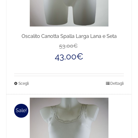
Oscalito Canotta Spalla Larga Lana e Seta
Il
Il
53,00
€
prezzo
prezzo
43,00
€
originale
attuale
era:
è:
53,00€.
43,00€.
Questo
Scegli
Dettagli
prodotto
ha
più
Sale!
varianti.
Le
opzioni
possono