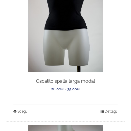
Oscalito spalla larga modal
Fascia
28,00
€
-
35,00
€
di
prezzo:
da
Questo
Scegli
Dettagli
28,00€
a
prodotto
35,00€
ha