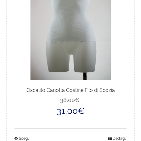
essere
scelte
nella
pagina
del
prodotto
Oscalito Canotta Costine Filo di Scozia
Il
Il
38,00
€
prezzo
prezzo
31,00
€
originale
attuale
era:
è:
38,00€.
31,00€.
Questo
Scegli
Dettagli