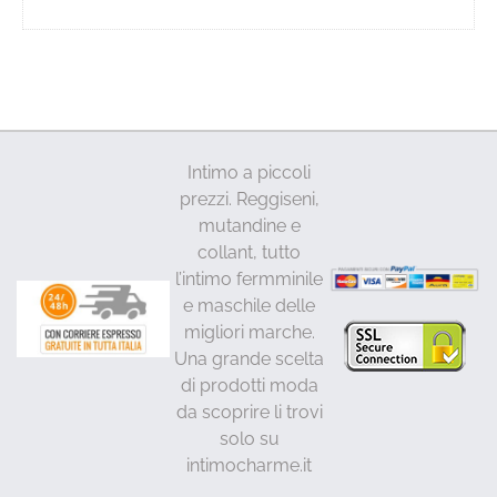
prodotto
ha
più
varianti.
Le
opzioni
Intimo a piccoli
possono
prezzi. Reggiseni,
essere
mutandine e
scelte
collant, tutto
nella
l’intimo fermminile
pagina
e maschile delle
del
migliori marche.
prodotto
Una grande scelta
di prodotti moda
da scoprire li trovi
solo su
intimocharme.it