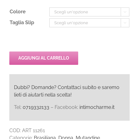
Colore

Taglia Slip

AGGIUNGI AL CARRELLO
Dubbi? Domande? Contattaci subito e saremo
lieti di aiutarti nella scelta!
Tel:
0719332133
– Facebook:
intimocharme.it
COD:
ART 11261
Categorie:
Brasiliana
,
Donna
,
Mutandine