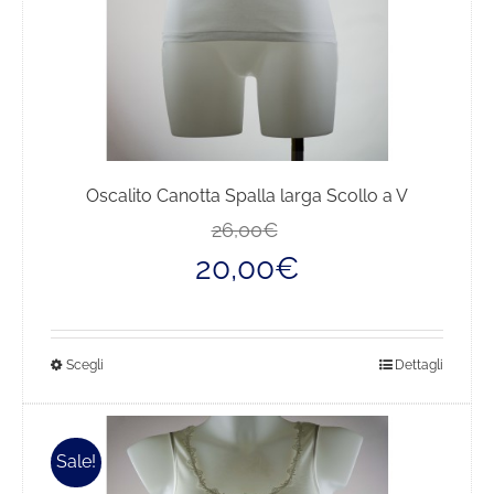
del
prodotto
Oscalito Canotta Spalla larga Scollo a V
Il
Il
26,00
€
prezzo
prezzo
20,00
€
originale
attuale
era:
è:
26,00€.
20,00€.
Questo
Scegli
Dettagli
prodotto
ha
più
Sale!
varianti.