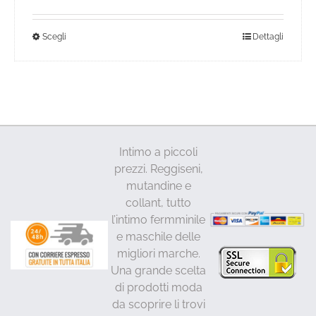
57,00€.
46,00€.
Questo
Scegli
Dettagli
prodotto
ha
più
varianti.
Le
opzioni
Intimo a piccoli
possono
prezzi. Reggiseni,
essere
mutandine e
scelte
collant, tutto
nella
l’intimo fermminile
pagina
e maschile delle
del
migliori marche.
prodotto
Una grande scelta
di prodotti moda
da scoprire li trovi