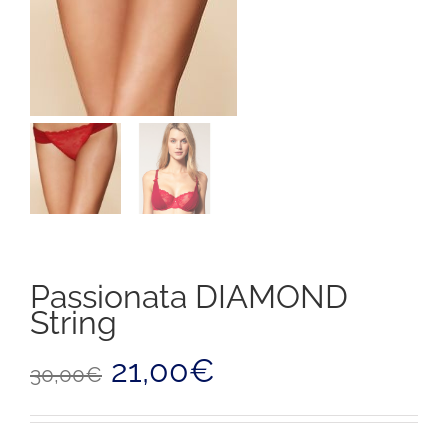
Passionata DIAMOND
String
Il
Il
21,00
€
30,00
€
prezzo
prezzo
originale
attuale
era:
è: