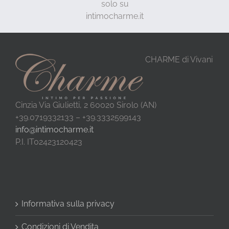
solo su
intimocharme.it
CHARME di Vivani
Cinzia Via Giulietti, 2 60020 Sirolo (AN)
+39.0719332133 – +39.3332599143
info@intimocharme.it
P.I. IT02423120423
Informativa sulla privacy
Condizioni di Vendita