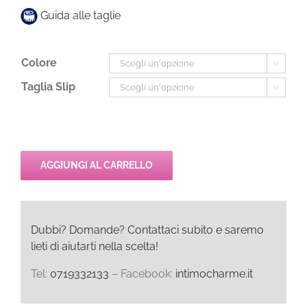
30,00€.
21,00€.
Guida alle taglie
Colore

Taglia Slip

AGGIUNGI AL CARRELLO
Dubbi? Domande? Contattaci subito e saremo
lieti di aiutarti nella scelta!
Tel:
0719332133
– Facebook:
intimocharme.it