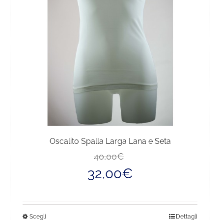
Oscalito Spalla Larga Lana e Seta
Il
Il
40,00
€
prezzo
prezzo
32,00
€
originale
attuale
era:
è:
40,00€.
32,00€.
Questo
Scegli
Dettagli