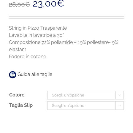
23,00
€
28,00
€
prezzo
prezzo
originale
attuale
era:
è:
28,00€.
23,00€.
String in Pizzo Trasparente
Lavabile in lavatrice a 30°
Composizione 72% poliamide – 19% poliestere- 9%
elastam
Fodero in cotone
Guida alle taglie
Colore

Taglia Slip
