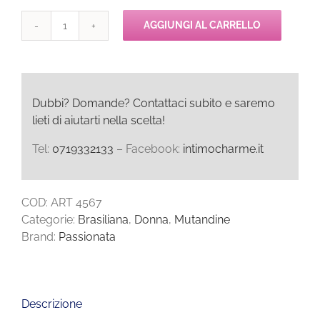
AGGIUNGI AL CARRELLO
Passionata
JOLIE
PARISIENNE
Sring
quantità
Dubbi? Domande? Contattaci subito e saremo
lieti di aiutarti nella scelta!
Tel:
0719332133
– Facebook:
intimocharme.it
COD:
ART 4567
Categorie:
Brasiliana
,
Donna
,
Mutandine
Brand:
Passionata
Descrizione