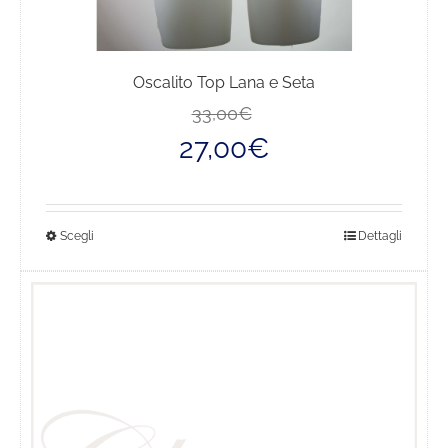
Oscalito Top Lana e Seta
Il
Il
33,00
€
prezzo
prezzo
27,00
€
originale
attuale
era:
è:
33,00€.
27,00€.
Questo
Scegli
Dettagli
prodotto
ha
più
varianti.
Le
opzioni
possono
essere