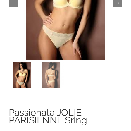
Passionata JOLIE
PARISIENNE Sring
Il
Il