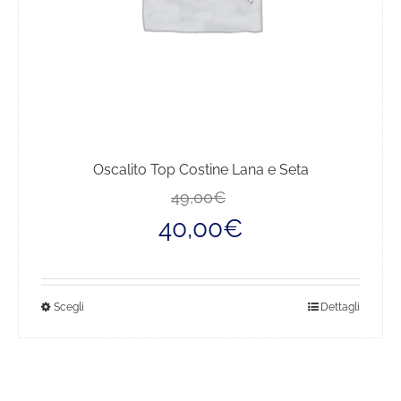
Oscalito Top Costine Lana e Seta
Il
Il
49,00
€
prezzo
prezzo
40,00
€
originale
attuale
era:
è:
49,00€.
40,00€.
Questo
Scegli
Dettagli
prodotto
ha
più
varianti.