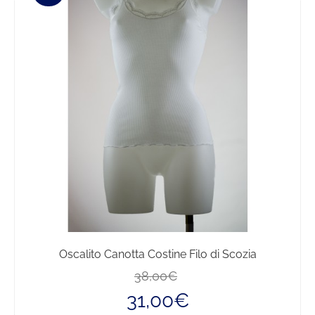
Le
opzioni
possono
essere
scelte
nella
pagina
del
prodotto
Oscalito Canotta Costine Filo di Scozia
Il
Il
38,00
€
prezzo
prezzo
31,00
€
originale
attuale
era:
è: