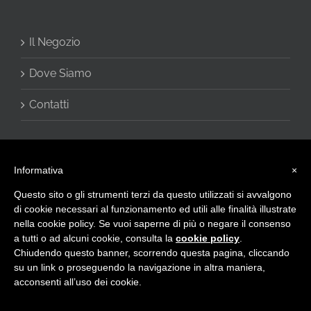
Il Negozio
Dove Siamo
Contatti
Informativa
×
Questo sito o gli strumenti terzi da questo utilizzati si avvalgono
di cookie necessari al funzionamento ed utili alle finalità illustrate
nella cookie policy. Se vuoi saperne di più o negare il consenso
a tutti o ad alcuni cookie, consulta la
cookie policy
.
© 2016 - CHARME di Vivani Cinzia - Via Giulietti, 2 60020 Sirolo (AN) -
Chiudendo questo banner, scorrendo questa pagina, cliccando
Privacy Policy
-
info@intimocharme.it
- +39.0719332133 -
+39.3332599143 - P.I. IT02423120423
su un link o proseguendo la navigazione in altra maniera,
acconsenti all’uso dei cookie.
Facebook
X
Email