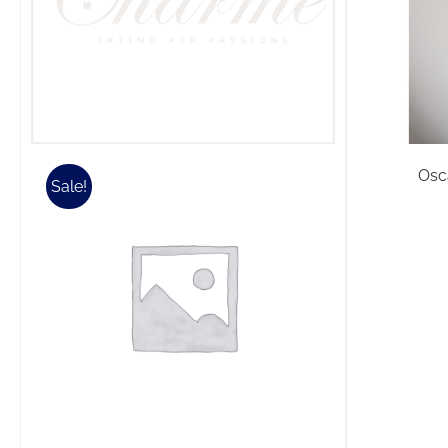
Osc
Sale!