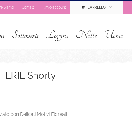
ve Siamo
Contatti
Il mio account
CARRELLO
ni
Sottovesti
Leggins
Notte
Uomo
HERIE Shorty
zato con Delicati Motivi Floreali