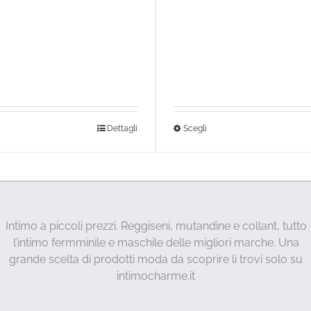
sto
Questo
Dettagli
Scegli
dotto
prodotto
ha
più
anti.
varianti.
Le
Intimo a piccoli prezzi. Reggiseni, mutandine e collant, tutto
ioni
opzioni
l’intimo fermminile e maschile delle migliori marche. Una
sono
possono
grande scelta di prodotti moda da scoprire li trovi solo su
ere
essere
intimocharme.it
lte
scelte
a
nella