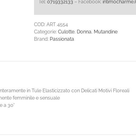
Tel:
0719332133
– Facebook:
intimocharme.i
COD:
ART 4554
Categorie:
Culotte
,
Donna
,
Mutandine
Brand:
Passionata
nteramente in Tule Elasticizzato con Delicati Motivi Floreali
ente femminile e sensuale
ce a 30°