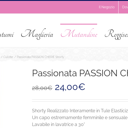
Il Negozio
Do
stumi
Maglieria
Mutandine
Reggise
Culotte
Passionata PASSION CHERIE Shorty
Passionata PASSION C
Il
Il
24,00
€
28,00
€
prezzo
prezzo
originale
attuale
era:
è:
28,00€.
24,00€.
Shorty Realizzato Interamente in Tule Elasticiz
Un capo estremamente femminile e sensuale
Lavabile in lavatrice a 30°