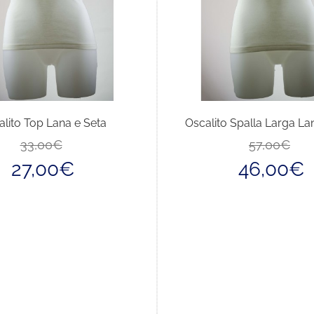
alito Top Lana e Seta
Oscalito Spalla Larga La
Il
Il
33,00
€
57,00
€
prezzo
prezzo
27,00
€
46,00
€
originale
attuale
era:
è:
33,00€.
27,00€.