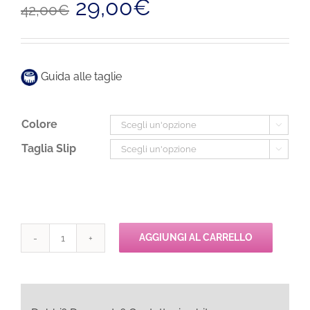
29,00
€
42,00
€
prezzo
prezzo
originale
attuale
era:
è:
42,00€.
29,00€.
Guida alle taglie
Colore

Taglia Slip

AGGIUNGI AL CARRELLO
Chantelle
CHANTILLY
String
quantità