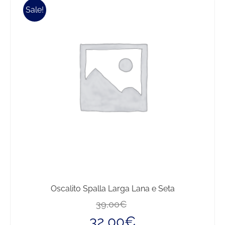
Sale!
Oscalito Spalla Larga Lana e Seta
Il
Il
39,00
€
prezzo
prezzo
32,00
€
originale
attuale