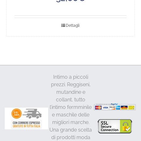
era:
è:
39,00€.
32,00€.
Dettagli
Intimo a piccoli
prezzi. Reggiseni,
mutandine e
collant, tutto
l’intimo fermminile
e maschile delle
migliori marche.
Una grande scelta
di prodotti moda