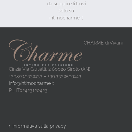
da scoprire li trovi
solo su
intimocharme.it
CHARME di Vivani
Cinzia Via Giulietti, 2 60020 Sirolo (AN)
+39.0719332133 – +39.3332599143
info@intimocharme.it
P.I. IT02423120423
Informativa sulla privacy