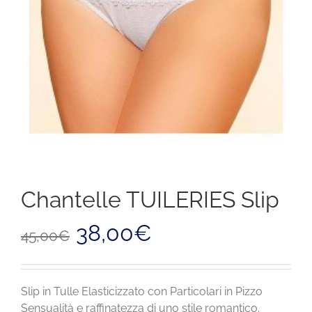
Chantelle TUILERIES Slip
Il
Il
38,00
€
45,00
€
prezzo
prezzo
originale
attuale
era:
è:
45,00€.
38,00€.
Slip in Tulle Elasticizzato con Particolari in Pizzo
Sensualità e raffinatezza di uno stile romantico.