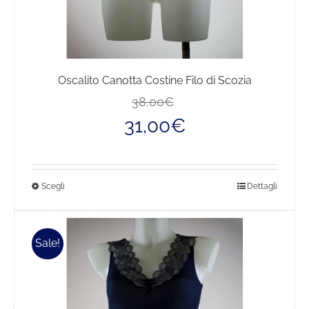
Oscalito Canotta Costine Filo di Scozia
Il
Il
38,00
€
prezzo
prezzo
31,00
€
originale
attuale
era:
è:
38,00€.
31,00€.
Questo
Scegli
Dettagli
prodotto
ha
più
Sale!
varianti.
Le
opzioni
possono