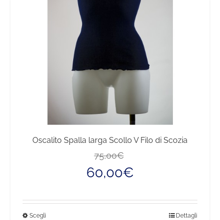
essere
scelte
nella
pagina
del
prodotto
Oscalito Spalla larga Scollo V Filo di Scozia
Il
Il
75,00
€
prezzo
prezzo
60,00
€
originale
attuale
era:
è:
75,00€.
60,00€.
Questo
Scegli
Dettagli