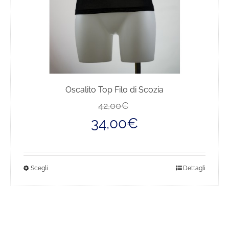
del
prodotto
Oscalito Top Filo di Scozia
Il
Il
42,00
€
prezzo
prezzo
34,00
€
originale
attuale
era:
è:
42,00€.
34,00€.
Questo
Scegli
Dettagli
prodotto
ha
più
varianti.