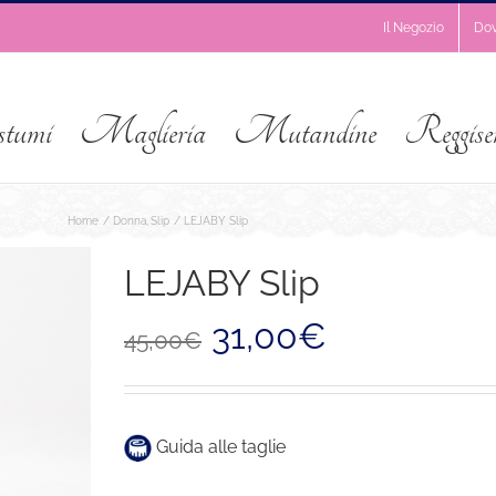
Il Negozio
Do
stumi
Maglieria
Mutandine
Reggise
Home
Donna
Slip
LEJABY Slip
LEJABY Slip
Il
Il
31,00
€
45,00
€
prezzo
prezzo
originale
attuale
era:
è:
45,00€.
31,00€.
Guida alle taglie