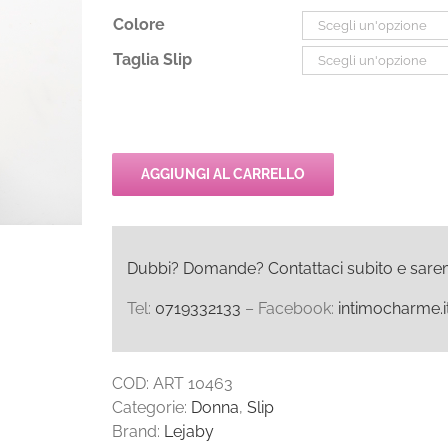
Colore
Taglia Slip
AGGIUNGI AL CARRELLO
Dubbi? Domande? Contattaci subito e saremo l
Tel:
0719332133
– Facebook:
intimocharme.i
COD:
ART 10463
Categorie:
Donna
,
Slip
Brand:
Lejaby