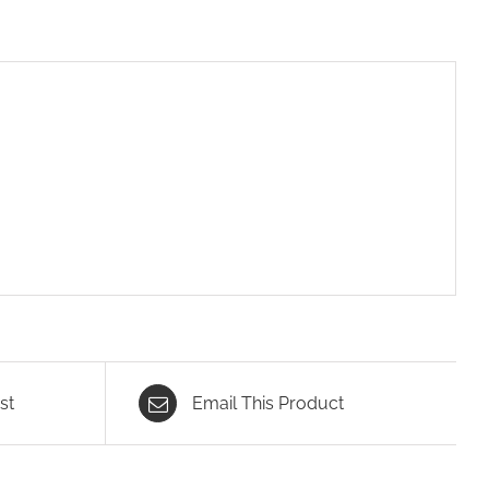
st
Email This Product