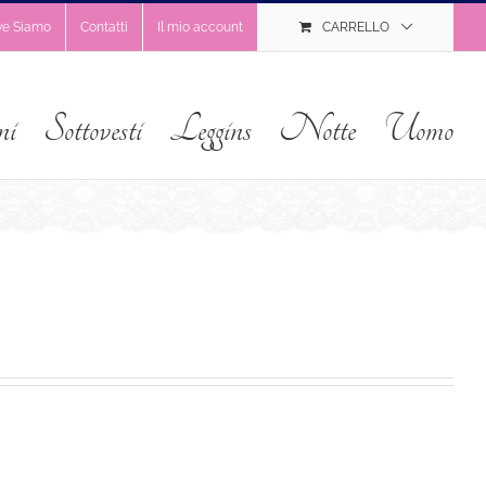
ve Siamo
Contatti
Il mio account
CARRELLO
ni
Sottovesti
Leggins
Notte
Uomo