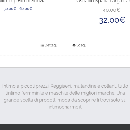
lito Top Filo di Scozia
Oscalito Spalla Larga La
Fascia
50,00
€
-
62,00
€
40,00
€
di
32,00
€
prezzo:
da
50,00€
a
62,00€
sto
Questo
Dettagli
Scegli
dotto
prodotto
ha
più
anti.
varianti.
Le
Intimo a piccoli prezzi. Reggiseni, mutandine e collant, tutto
ioni
opzioni
l’intimo fermminile e maschile delle migliori marche. Una
sono
possono
grande scelta di prodotti moda da scoprire li trovi solo su
ere
essere
intimocharme.it
lte
scelte
a
nella
ina
pagina
del