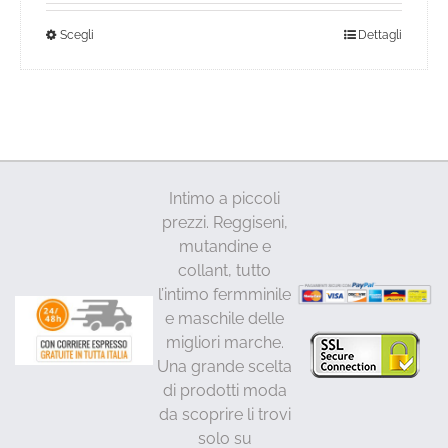
da
Questo
Scegli
Dettagli
22,00€
a
prodotto
27,00€
ha
più
varianti.
Le
opzioni
Intimo a piccoli
possono
prezzi. Reggiseni,
essere
mutandine e
scelte
collant, tutto
nella
l’intimo fermminile
pagina
e maschile delle
del
migliori marche.
prodotto
Una grande scelta
di prodotti moda
da scoprire li trovi
solo su