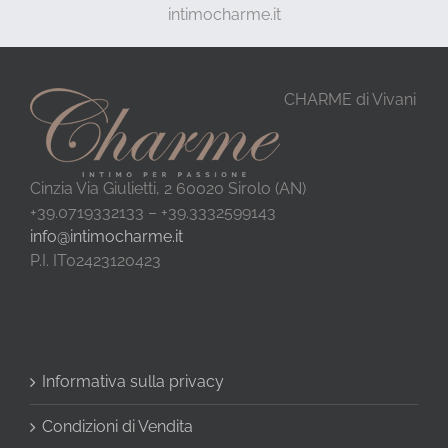
intimocharme.it
CHARME di Vivani
Cinzia Via Giulietti, 2 60020 Sirolo (AN)
+39.0719332133 – +39.3332599143
info@intimocharme.it
P.I. IT02423120423
Informativa sulla privacy
Condizioni di Vendita