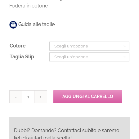
Fodera in cotone
Guida alle taglie
Colore

Taglia Slip

AGGIUNGI AL CARRELLO
Passionata
SERENITY
Slip
quantità
Dubbi? Domande? Contattaci subito e saremo
lieti di aiutarti nella scelta!