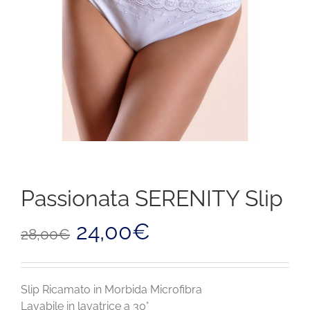
Passionata SERENITY Slip
Il
Il
24,00
€
28,00
€
prezzo
prezzo
originale
attuale
era:
è:
28,00€.
24,00€.
Slip Ricamato in Morbida Microfibra
Lavabile in lavatrice a 30°