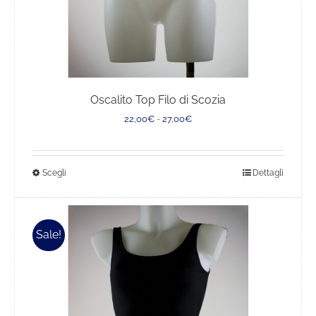
Oscalito Top Filo di Scozia
Fascia
22,00
€
-
27,00
€
di
prezzo:
da
Questo
Scegli
Dettagli
22,00€
a
prodotto
27,00€
ha
più
Sale!
varianti.
Le
opzioni
possono
essere