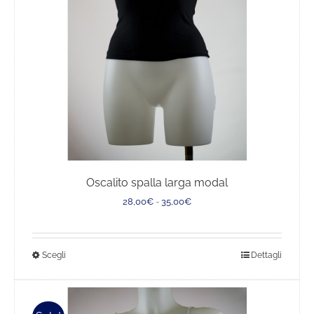
scelte
nella
pagina
del
prodotto
Oscalito spalla larga modal
Fascia
28,00
€
-
35,00
€
di
prezzo:
da
Questo
Scegli
Dettagli
28,00€
a
prodotto
35,00€
ha
più