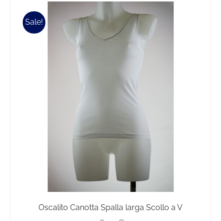
Sale!
Oscalito Canotta Spalla larga Scollo a V
Il
Il