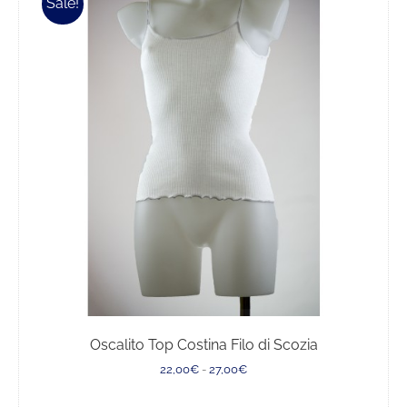
Sale!
varianti.
Le
opzioni
possono
essere
scelte
nella
pagina
del
prodotto
Oscalito Top Costina Filo di Scozia
Fascia
22,00
€
-
27,00
€
di
prezzo: