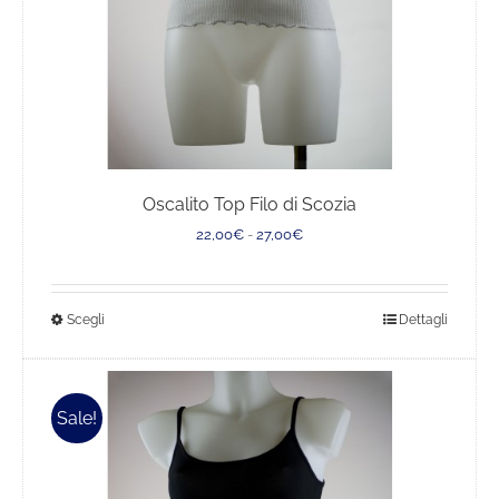
Oscalito Top Filo di Scozia
Fascia
22,00
€
-
27,00
€
di
prezzo:
da
Questo
Scegli
Dettagli
22,00€
a
prodotto
27,00€
ha
più
Sale!
varianti.
Le
opzioni