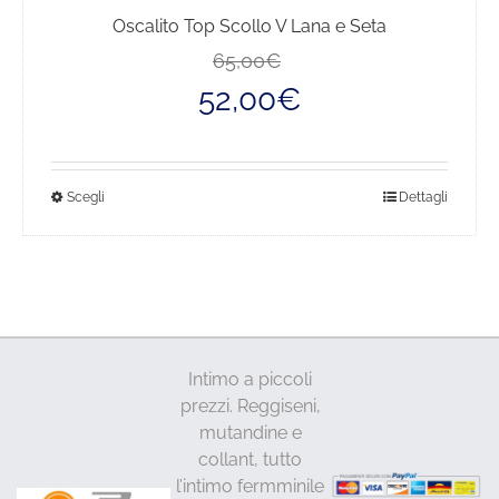
Oscalito Top Scollo V Lana e Seta
Il
Il
65,00
€
prezzo
prezzo
52,00
€
originale
attuale
era:
è:
65,00€.
52,00€.
Questo
Scegli
Dettagli
prodotto
ha
più
varianti.
Le
opzioni
Intimo a piccoli
possono
prezzi. Reggiseni,
essere
mutandine e
scelte
collant, tutto
nella
l’intimo fermminile
pagina