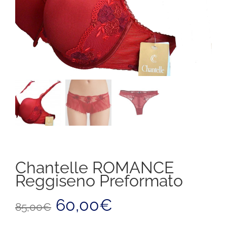
Chantelle ROMANCE
Reggiseno Preformato
Il
Il
60,00
€
85,00
€
prezzo
prezzo
originale
attuale