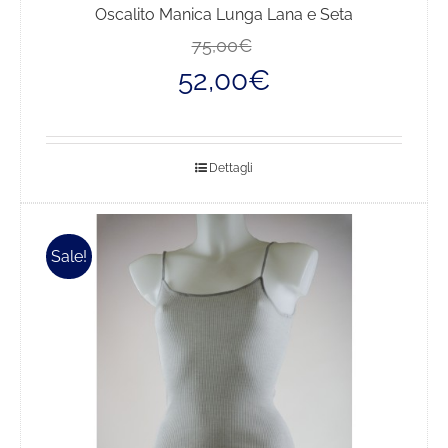
Oscalito Manica Lunga Lana e Seta
Il
Il
75,00
€
prezzo
prezzo
52,00
€
originale
attuale
era:
è:
75,00€.
52,00€.
Dettagli
Sale!