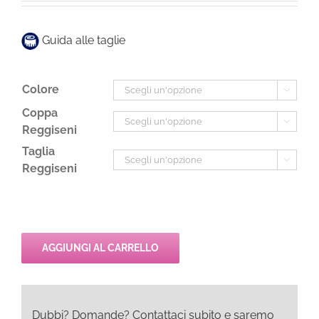
era:
è:
85,00€.
60,00€.
Guida alle taglie
Colore

Coppa

Reggiseni
Taglia

Reggiseni
AGGIUNGI AL CARRELLO
Dubbi? Domande? Contattaci subito e saremo