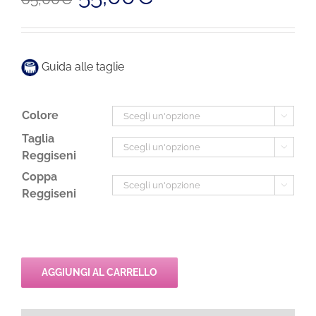
prezzo
prezzo
originale
attuale
era:
è:
65,00€.
55,00€.
Guida alle taglie
Colore

Taglia

Reggiseni
Coppa

Reggiseni
AGGIUNGI AL CARRELLO