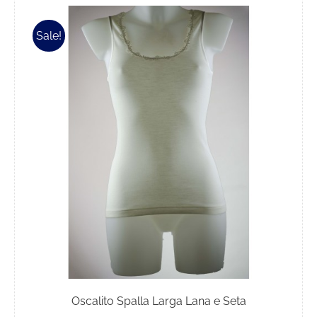
ha
più
Sale!
varianti.
Le
opzioni
possono
essere
scelte
nella
pagina
del
prodotto
Oscalito Spalla Larga Lana e Seta