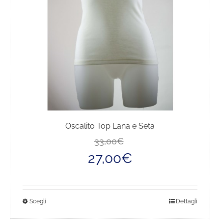
Oscalito Top Lana e Seta
Il
Il
33,00
€
prezzo
prezzo
27,00
€
originale
attuale
era:
è:
33,00€.
27,00€.
Questo
Scegli
Dettagli
prodotto