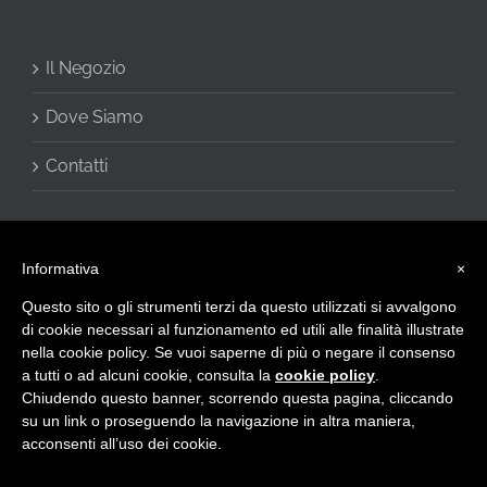
Il Negozio
Dove Siamo
Contatti
Informativa
×
Questo sito o gli strumenti terzi da questo utilizzati si avvalgono
di cookie necessari al funzionamento ed utili alle finalità illustrate
nella cookie policy. Se vuoi saperne di più o negare il consenso
a tutti o ad alcuni cookie, consulta la
cookie policy
.
© 2016 - CHARME di Vivani Cinzia - Via Giulietti, 2 60020 Sirolo (AN) -
Chiudendo questo banner, scorrendo questa pagina, cliccando
Privacy Policy
-
info@intimocharme.it
- +39.0719332133 -
+39.3332599143 - P.I. IT02423120423
su un link o proseguendo la navigazione in altra maniera,
acconsenti all’uso dei cookie.
Facebook
X
Email