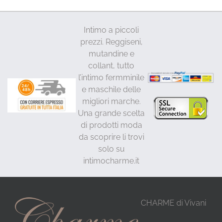
Intimo a piccoli
prezzi. Reggiseni,
mutandine e
collant, tutto
l’intimo fermminile
e maschile delle
migliori marche.
Una grande scelta
di prodotti moda
da scoprire li trovi
solo su
intimocharme.it
CHARME di Vivani