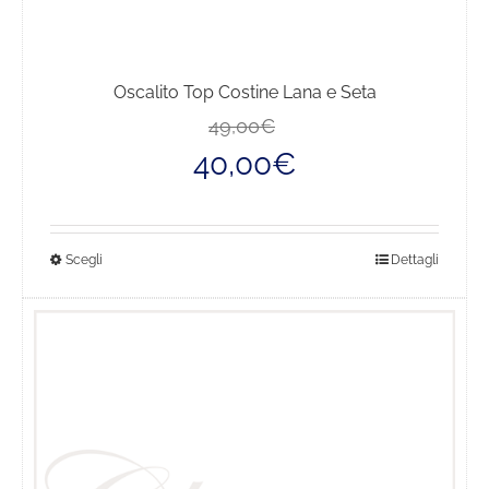
Oscalito Top Costine Lana e Seta
Il
Il
49,00
€
prezzo
prezzo
40,00
€
originale
attuale
era:
è:
49,00€.
40,00€.
Questo
Scegli
Dettagli
prodotto
ha
più
varianti.
Le
opzioni
possono
essere