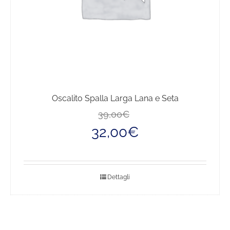
Oscalito Spalla Larga Lana e Seta
Il
Il
39,00
€
prezzo
prezzo
32,00
€
originale
attuale
era:
è:
39,00€.
32,00€.
Dettagli