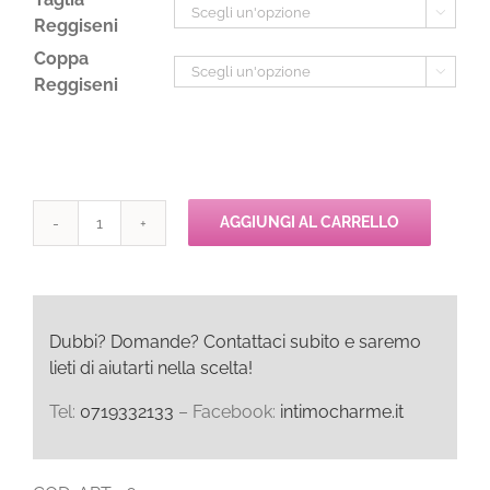

Reggiseni
Coppa

Reggiseni
AGGIUNGI AL CARRELLO
Passionata
SO
PRETTY
Reggiseno
Push
Dubbi? Domande? Contattaci subito e saremo
Up
lieti di aiutarti nella scelta!
quantità
Tel:
0719332133
– Facebook:
intimocharme.it