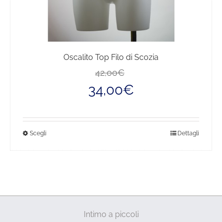
Oscalito Top Filo di Scozia
Il
Il
42,00
€
prezzo
prezzo
34,00
€
originale
attuale
era:
è:
42,00€.
34,00€.
Questo
Scegli
Dettagli
prodotto
ha
più
varianti.
Le
opzioni
Intimo a piccoli
possono