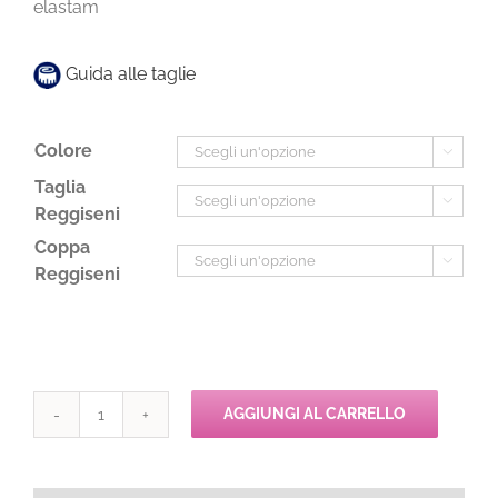
elastam
Guida alle taglie
Colore

Taglia

Reggiseni
Coppa

Reggiseni
AGGIUNGI AL CARRELLO
Passionata
WHITE
NIGHTS