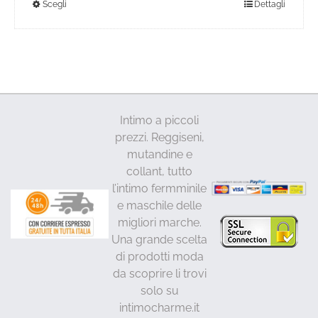
Questo
Scegli
Dettagli
22,00€
a
prodotto
27,00€
ha
più
varianti.
Le
opzioni
Intimo a piccoli
possono
prezzi. Reggiseni,
essere
mutandine e
scelte
collant, tutto
nella
l’intimo fermminile
pagina
e maschile delle
del
migliori marche.
prodotto
Una grande scelta
di prodotti moda
da scoprire li trovi
solo su
intimocharme.it