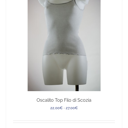
Le
opzioni
possono
essere
scelte
nella
pagina
del
prodotto
Oscalito Top Filo di Scozia
Fascia
22,00
€
-
27,00
€
di
prezzo:
da