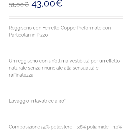
43,00
€
51,00
€
prezzo
prezzo
originale
attuale
era:
è:
51,00€.
43,00€.
Reggiseno con Ferretto Coppe Preformate con
Particolari in Pizzo
Un reggiseno con un’ottima vestibilità per un effetto
naturale senza rinunciale alla sensualità e
raffinatezza
Lavaggio in lavatrice a 30°
Composizione 52% poliestere – 38% poliamide – 10%