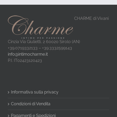
CHARME di Vivani
Cinzia Via Giulietti, 2 60020 Sirolo (AN)
+39.0719332133 – +39.3332599143
info@intimocharme.it
P.I. IT02423120423
Informativa sulla privacy
Condizioni di Vendita
Pagamenti e Spedizioni