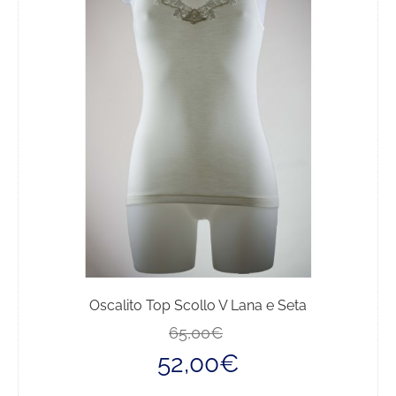
Oscalito Top Scollo V Lana e Seta
Il
Il
65,00
€
prezzo
prezzo
52,00
€
originale
attuale
era:
è: