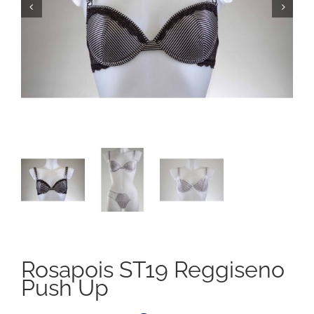
Rosapois ST19 Reggiseno
Push Up
Il
Il