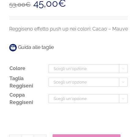
45,00
€
53,00
€
prezzo
prezzo
originale
attuale
era:
è:
53,00€.
45,00€.
Reggiseno effetto push up nei colori: Cacao – Mauve
Guida alle taglie
Colore

Taglia

Reggiseni
Coppa

Reggiseni