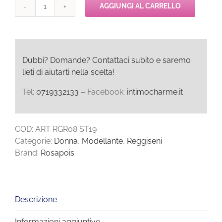
AGGIUNGI AL CARRELLO
Rosapois
ST19
Reggiseno
Push
Up
Dubbi? Domande? Contattaci subito e saremo
quantità
lieti di aiutarti nella scelta!
Tel:
0719332133
– Facebook:
intimocharme.it
COD:
ART RGR08 ST19
Categorie:
Donna
,
Modellante
,
Reggiseni
Brand:
Rosapois
Descrizione
Informazioni aggiuntive