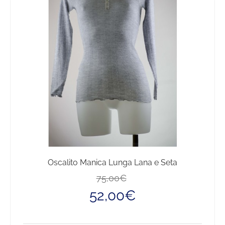
opzioni
possono
essere
scelte
nella
pagina
del
prodotto
Oscalito Manica Lunga Lana e Seta
Il
Il
75,00
€
prezzo
prezzo
52,00
€
originale
attuale
era:
è:
75,00€.
52,00€.