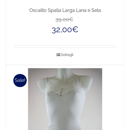
Oscalito Spalla Larga Lana e Seta
Il
Il
39,00
€
prezzo
prezzo
32,00
€
originale
attuale
era:
è:
39,00€.
32,00€.
Dettagli
Sale!