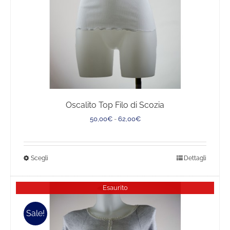
Oscalito Top Filo di Scozia
Fascia
50,00
€
-
62,00
€
di
prezzo:
da
Questo
Scegli
Dettagli
50,00€
a
prodotto
62,00€
ha
Esaurito
più
varianti.
Sale!
Le