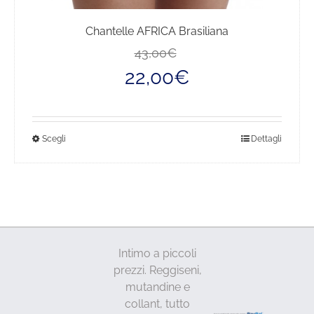
Chantelle AFRICA Brasiliana
Il
Il
43,00
€
prezzo
prezzo
22,00
€
originale
attuale
era:
è:
43,00€.
22,00€.
Questo
Scegli
Dettagli
prodotto
ha
più
varianti.
Le
opzioni
Intimo a piccoli
possono
prezzi. Reggiseni,
essere
mutandine e
scelte
collant, tutto
nella