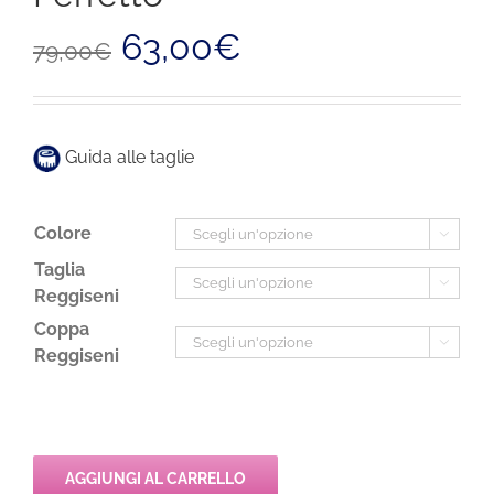
Il
Il
63,00
€
79,00
€
prezzo
prezzo
originale
attuale
era:
è:
79,00€.
63,00€.
Guida alle taglie
Colore

Taglia

Reggiseni
Coppa

Reggiseni
AGGIUNGI AL CARRELLO