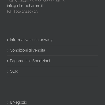
+39.0719332133 – +39.3332599143
info@intimocharme.it
P.I. IT02423120423
Informativa sulla privacy
Condizioni di Vendita
Pagamenti e Spedizioni
ODR
Il Negozio