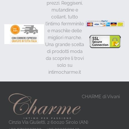
prezzi. Reggiseni,
mutandine e
collant, tutto
l’intimo fermminile
e maschile delle
migliori marche.
Una grande scelta
di prodotti moda
da scoprire li trovi
solo su
intimocharme.it
CHARME di Vivani
Cinzia Via Giulietti, 2 60020 Sirolo (AN)