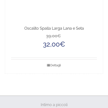
Oscalito Spalla Larga Lana e Seta
Il
Il
39,00
€
prezzo
prezzo
32,00
€
originale
attuale
era:
è:
39,00€.
32,00€.
Dettagli
Intimo a piccoli