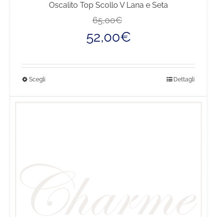
Oscalito Top Scollo V Lana e Seta
Il
Il
65,00
€
prezzo
prezzo
52,00
€
originale
attuale
era:
è:
65,00€.
52,00€.
Questo
Scegli
Dettagli
prodotto
ha
più
varianti.
Le
opzioni
possono
essere
scelte
nella
pagina