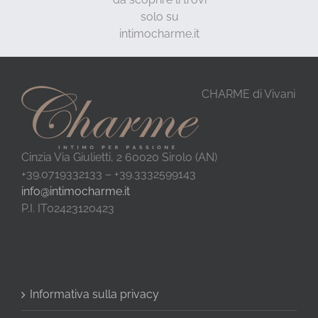
solo su
intimocharme.it
CHARME di Vivani
Cinzia Via Giulietti, 2 60020 Sirolo (AN)
+39.0719332133 – +39.3332599143
info@intimocharme.it
P.I. IT02423120423
Informativa sulla privacy