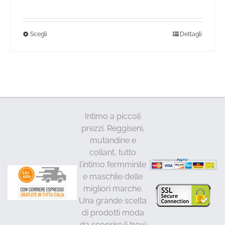
di
prezzo:
da
Questo
Scegli
Dettagli
22,00€
a
prodotto
27,00€
ha
più
varianti.
Le
opzioni
Intimo a piccoli
possono
prezzi. Reggiseni,
essere
mutandine e
scelte
collant, tutto
nella
l’intimo fermminile
pagina
e maschile delle
del
migliori marche.
prodotto
Una grande scelta
di prodotti moda
da scoprire li trovi