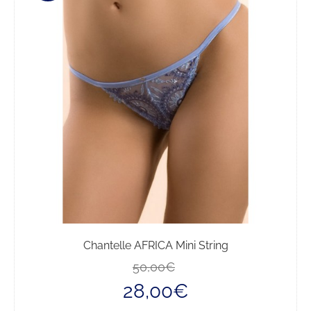
Chantelle AFRICA Mini String
Il
Il
50,00
€
prezzo
prezzo
28,00
€
originale
attuale
era:
è: