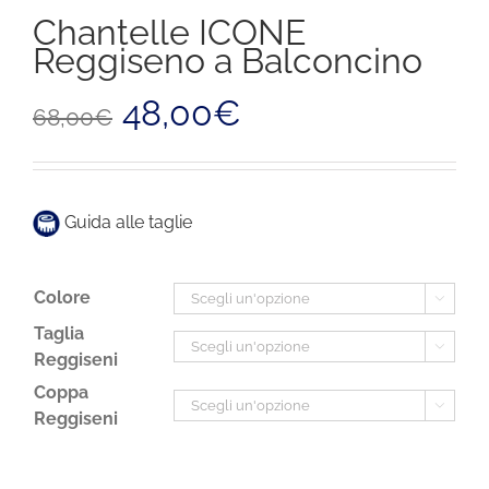
Chantelle ICONE
Reggiseno a Balconcino
Il
Il
48,00
€
68,00
€
prezzo
prezzo
originale
attuale
era:
è:
68,00€.
48,00€.
Guida alle taglie
Colore

Taglia

Reggiseni
Coppa

Reggiseni