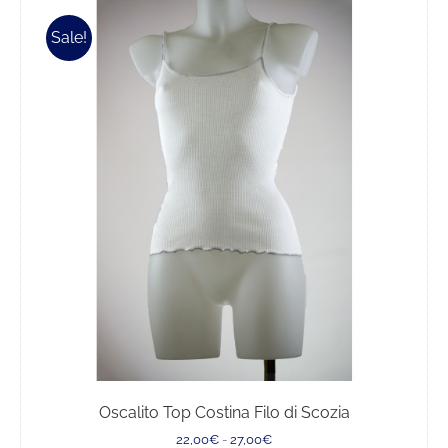
più
Sale!
varianti.
Le
opzioni
possono
essere
scelte
nella
pagina
del
prodotto
Oscalito Top Costina Filo di Scozia
Fascia
22,00
€
-
27,00
€