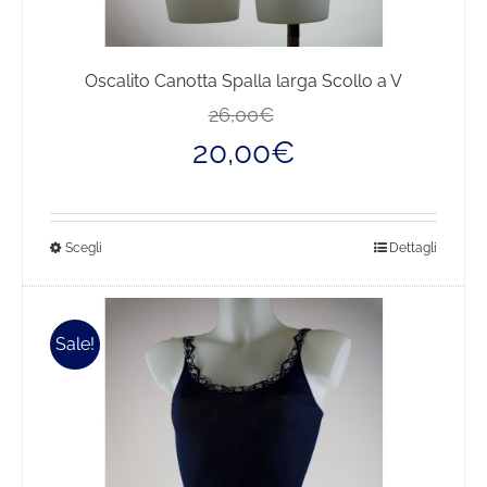
Oscalito Canotta Spalla larga Scollo a V
Il
Il
26,00
€
prezzo
prezzo
20,00
€
originale
attuale
era:
è:
26,00€.
20,00€.
Questo
Scegli
Dettagli
prodotto
ha
più
Sale!
varianti.
Le
opzioni
possono
essere
scelte