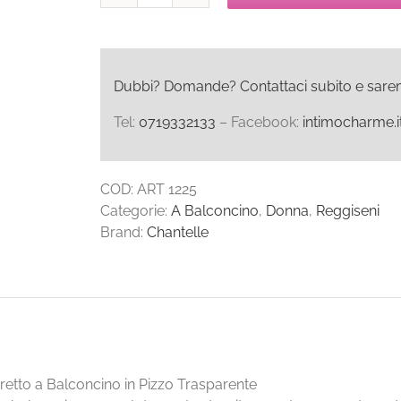
TUILERIES
Reggiseno
Balconcino
quantità
Dubbi? Domande? Contattaci subito e saremo l
Tel:
0719332133
– Facebook:
intimocharme.i
COD:
ART 1225
Categorie:
A Balconcino
,
Donna
,
Reggiseni
Brand:
Chantelle
etto a Balconcino in Pizzo Trasparente