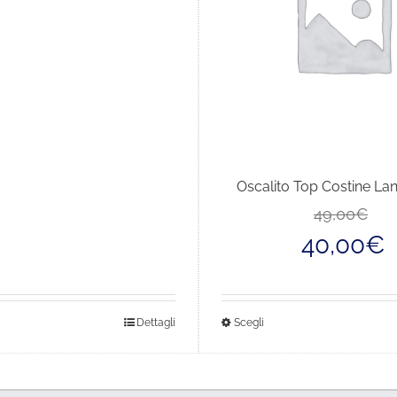
28,00€
a
35,00€
Oscalito Top Costine Lan
49,00
€
40,00
€
sto
Questo
Dettagli
Scegli
dotto
prodotto
ha
più