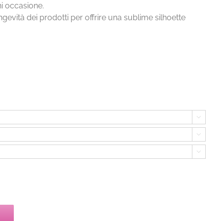
ni occasione.
ngevità dei prodotti per offrire una sublime silhoette


