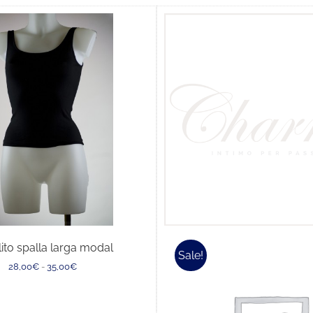
ito spalla larga modal
Sale!
Fascia
28,00
€
-
35,00
€
di
prezzo:
da