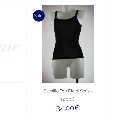
Sale!
Oscalito Top Filo di Scozia
Il
Il
42,00
€
prezzo
prezzo
34,00
€
originale
attuale
era:
è: