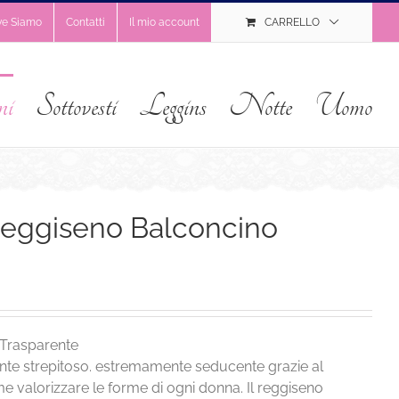
ve Siamo
Contatti
Il mio account
CARRELLO
ni
Sottovesti
Leggins
Notte
Uomo
Reggiseno Balconcino
 Trasparente
te strepitoso. estremamente seducente grazie al
e valorizzare le forme di ogni donna. Il reggiseno