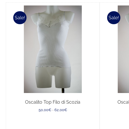
Sale!
Sale!
Oscalito Top Filo di Scozia
Oscal
Fascia
50,00
€
-
62,00
€
di
prezzo:
da