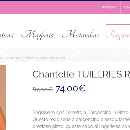
Il Negozio
Do
stumi
Maglieria
Mutandine
Reggise
no
Chantelle TUILERIES Reggiseno Balconcino
Chantelle TUILERIES 
Il
Il
74,00
€
87,00
€
prezzo
prezzo
originale
attuale
era:
è:
87,00€.
74,00€.
Reggiseno con Ferretto a Balconcino in Pizzo
Questo reggiseno a balconcino e assolutamen
prezioso pizzo, questo capo di lingerie sa com