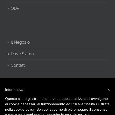
ODR
Il Negozio
Dove Siamo
Contatti
Informativa
×
Questo sito o gli strumenti terzi da questo utilizzati si avvalgono
di cookie necessari al funzionamento ed utili alle finalità illustrate
nella cookie policy. Se vuoi saperne di più o negare il consenso
a tutti o ad alcuni cookie, consulta la
cookie policy
.