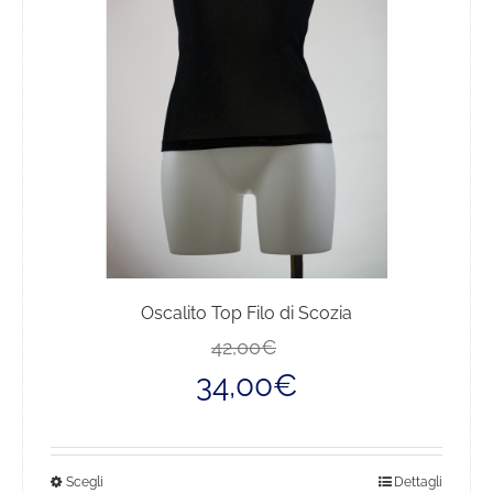
Oscalito Top Filo di Scozia
Il
Il
42,00
€
prezzo
prezzo
34,00
€
originale
attuale
era:
è:
42,00€.
34,00€.
Questo
Scegli
Dettagli