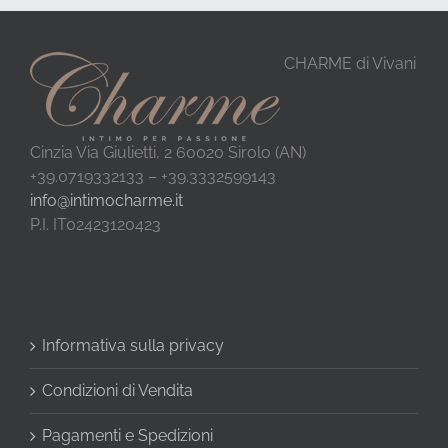
CHARME di Vivani
Cinzia Via Giulietti, 2 60020 Sirolo (AN)
+39.0719332133 – +39.3332599143
info@intimocharme.it
P.I. IT02423120423
Informativa sulla privacy
Condizioni di Vendita
Pagamenti e Spedizioni