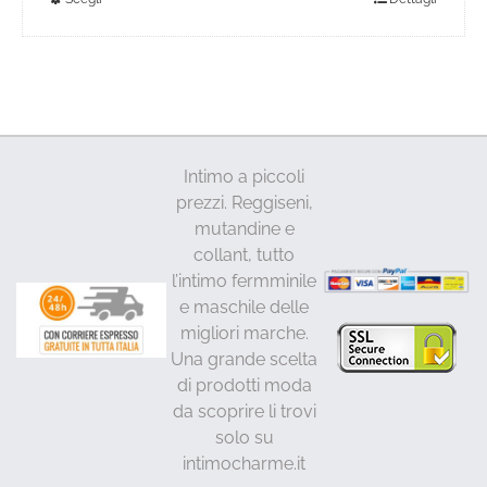
Questo
prodotto
ha
più
varianti.
Le
opzioni
Intimo a piccoli
possono
prezzi. Reggiseni,
essere
mutandine e
scelte
collant, tutto
nella
l’intimo fermminile
pagina
e maschile delle
del
migliori marche.
prodotto
Una grande scelta
di prodotti moda
da scoprire li trovi
solo su
intimocharme.it