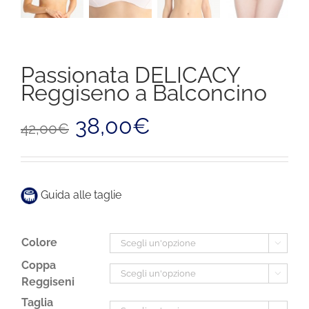
Passionata DELICACY
Reggiseno a Balconcino
Il
Il
38,00
€
42,00
€
prezzo
prezzo
originale
attuale
era:
è:
42,00€.
38,00€.
Guida alle taglie
Colore

Coppa

Reggiseni
Taglia