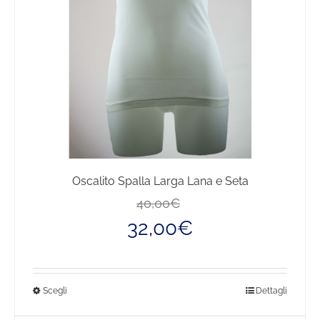
scelte
nella
pagina
del
prodotto
Oscalito Spalla Larga Lana e Seta
Il
Il
40,00
€
prezzo
prezzo
32,00
€
originale
attuale
era:
è:
40,00€.
32,00€.
Questo
Scegli
Dettagli
prodotto