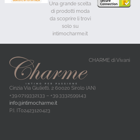
Una grande scelta
di prodotti moda
da scoprire li trovi
solo su
intimocharme.it
CHARME di Vivani
Cinzia Via Giulietti, 2 60020 Sirolo (AN)
+39.0719332133 – +39.3332599143
info@intimocharme.it
P.I. IT02423120423