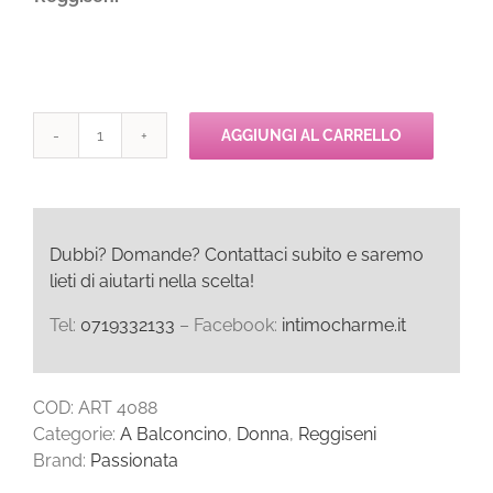
AGGIUNGI AL CARRELLO
Passionata
FREEDOM
Reggiseno
Spalline
Regolabili
Dubbi? Domande? Contattaci subito e saremo
quantità
lieti di aiutarti nella scelta!
Tel:
0719332133
– Facebook:
intimocharme.it
COD:
ART 4088
Categorie:
A Balconcino
,
Donna
,
Reggiseni
Brand:
Passionata