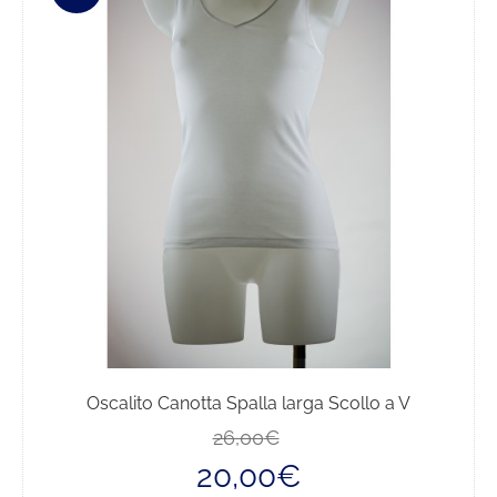
Oscalito Canotta Spalla larga Scollo a V
Il
Il
26,00
€
prezzo
prezzo
20,00
€
originale
attuale