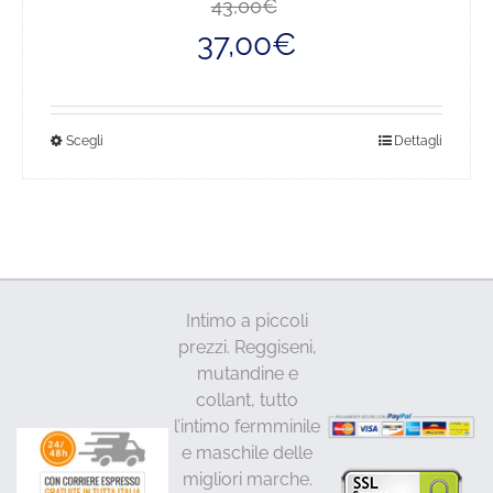
Il
Il
43,00
€
prezzo
prezzo
37,00
€
originale
attuale
era:
è:
43,00€.
37,00€.
Questo
Scegli
Dettagli
prodotto
ha
più
varianti.
Le
opzioni
Intimo a piccoli
possono
prezzi. Reggiseni,
essere
mutandine e
scelte
collant, tutto
nella
l’intimo fermminile
pagina
e maschile delle
del
migliori marche.
prodotto