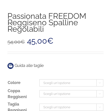
Passionata FREEDOM
Reggiseno Spalline
Regolabili
Il
Il
45,00
€
54,00
€
prezzo
prezzo
originale
attuale
era:
è:
54,00€.
45,00€.
Guida alle taglie
Colore

Coppa

Reggiseni
Taglia

Reggiseni