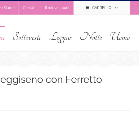
ve Siamo
Contatti
Il mio account
CARRELLO
ni
Sottovesti
Leggins
Notte
Uomo
eggiseno con Ferretto