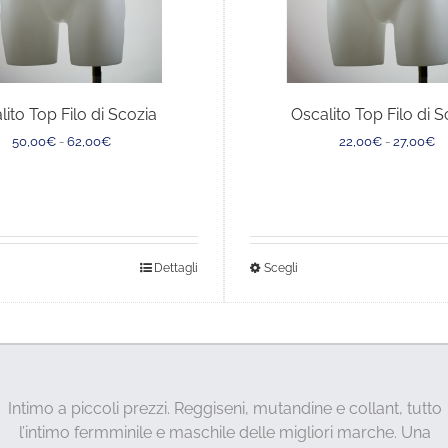
lito Top Filo di Scozia
Oscalito Top Filo di S
Fascia
Fa
50,00
€
-
62,00
€
22,00
€
-
27,00
€
di
di
prezzo:
pr
da
d
50,00€
2
a
a
62,00€
27
sto
Questo
Dettagli
Scegli
dotto
prodotto
ha
più
anti.
varianti.
Le
Intimo a piccoli prezzi. Reggiseni, mutandine e collant, tutto
ioni
opzioni
l’intimo fermminile e maschile delle migliori marche. Una
sono
possono