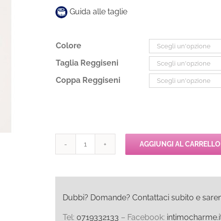
Guida alle taglie
Colore
Taglia Reggiseni
Coppa Reggiseni
AGGIUNGI AL CARRELLO
Passionata
OH
LA
LA
Reggiseno
Dubbi? Domande? Contattaci subito e saremo l
con
Tel:
0719332133
– Facebook:
intimocharme.i
Ferretto