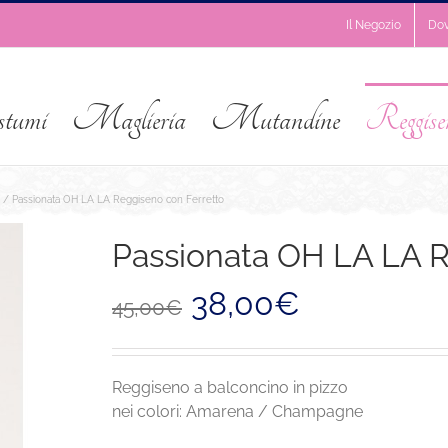
Il Negozio
Do
stumi
Maglieria
Mutandine
Reggise
Passionata OH LA LA Reggiseno con Ferretto
Passionata OH LA LA R
Il
Il
38,00
€
45,00
€
prezzo
prezzo
originale
attuale
era:
è:
45,00€.
38,00€.
Reggiseno a balconcino in pizzo
nei colori: Amarena / Champagne