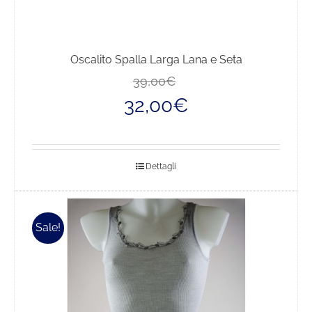
Oscalito Spalla Larga Lana e Seta
Il
Il
39,00
€
prezzo
prezzo
32,00
€
originale
attuale
era:
è:
39,00€.
32,00€.
Dettagli
Sale!