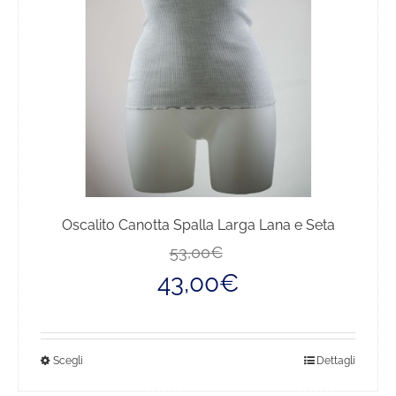
Oscalito Canotta Spalla Larga Lana e Seta
Il
Il
53,00
€
prezzo
prezzo
43,00
€
originale
attuale
era:
è:
53,00€.
43,00€.
Questo
Scegli
Dettagli
prodotto