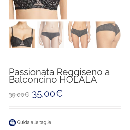
Passionata Reggiseno a
Balconcino HOLALA
Il
Il
35,00
€
39,00
€
prezzo
prezzo
originale
attuale
era:
è:
39,00€.
35,00€.
Guida alle taglie