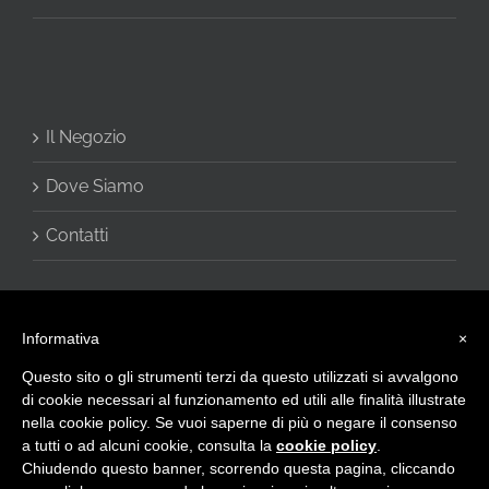
Il Negozio
Dove Siamo
Contatti
Informativa
×
Questo sito o gli strumenti terzi da questo utilizzati si avvalgono
di cookie necessari al funzionamento ed utili alle finalità illustrate
nella cookie policy. Se vuoi saperne di più o negare il consenso
a tutti o ad alcuni cookie, consulta la
cookie policy
.
© 2016 - CHARME di Vivani Cinzia - Via Giulietti, 2 60020 Sirolo (AN) -
Chiudendo questo banner, scorrendo questa pagina, cliccando
Privacy Policy
-
info@intimocharme.it
- +39.0719332133 -
+39.3332599143 - P.I. IT02423120423