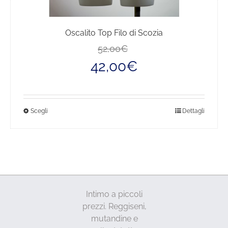
Oscalito Top Filo di Scozia
Il
Il
52,00
€
prezzo
prezzo
42,00
€
originale
attuale
era:
è:
52,00€.
42,00€.
Questo
Scegli
Dettagli
prodotto
ha
più
varianti.
Le
opzioni
Intimo a piccoli
possono
prezzi. Reggiseni,
essere
mutandine e
scelte