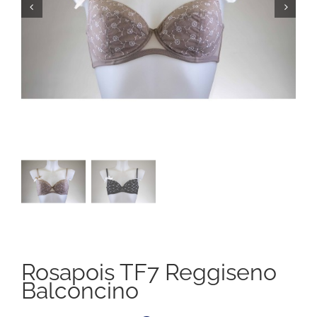
Rosapois TF7 Reggiseno
Balconcino
Il
Il