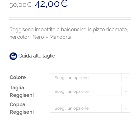
42,00
€
50,00
€
prezzo
prezzo
originale
attuale
era:
è:
50,00€.
42,00€.
Reggiseno imbottito a balconcino in pizzo ricamato,
nei colori: Nero – Mandorla
Guida alle taglie
Colore

Taglia

Reggiseni
Coppa

Reggiseni