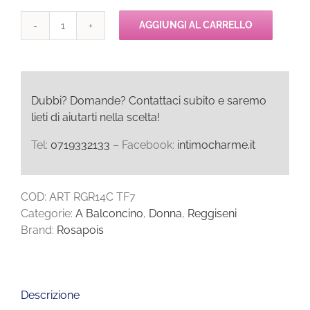
AGGIUNGI AL CARRELLO
Rosapois
TF7
Reggiseno
Balconcino
quantità
Dubbi? Domande? Contattaci subito e saremo
lieti di aiutarti nella scelta!
Tel:
0719332133
– Facebook:
intimocharme.it
COD:
ART RGR14C TF7
Categorie:
A Balconcino
,
Donna
,
Reggiseni
Brand:
Rosapois
Descrizione