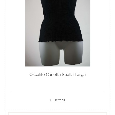
essere
scelte
nella
pagina
del
prodotto
Oscalito Canotta Spalla Larga
Dettagli