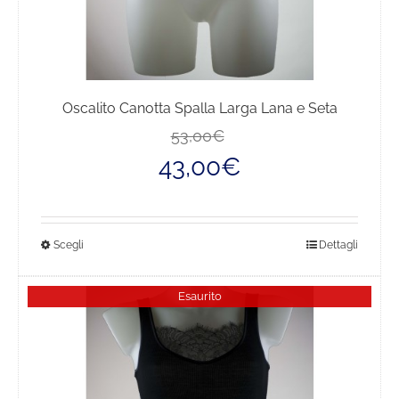
Oscalito Canotta Spalla Larga Lana e Seta
Il
Il
53,00
€
prezzo
prezzo
43,00
€
originale
attuale
era:
è:
53,00€.
43,00€.
Questo
Scegli
Dettagli
prodotto
ha
Esaurito
più
varianti.
Le
opzioni
possono