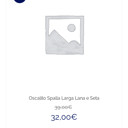
Oscalito Spalla Larga Lana e Seta
Il
Il
39,00
€
prezzo
prezzo
32,00
€
originale
attuale
era:
è: