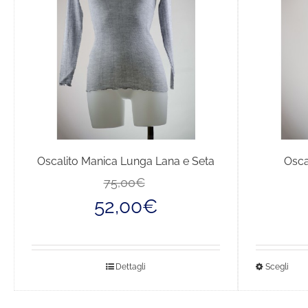
Oscalito Manica Lunga Lana e Seta
Osca
Il
Il
75,00
€
prezzo
prezzo
52,00
€
originale
attuale
era:
è:
75,00€.
52,00€.
Que
Dettagli
Scegli
pro
ha