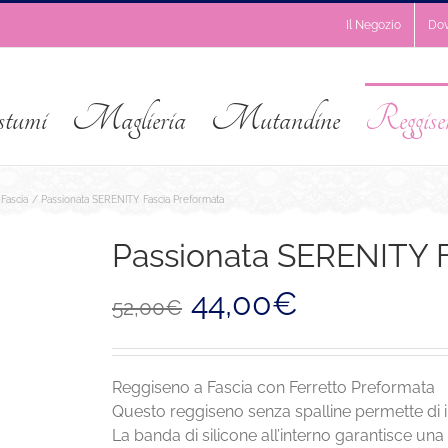
Il Negozio
Do
stumi
Maglieria
Mutandine
Reggise
Fascia
Passionata SERENITY Fascia Preformata
Passionata SERENITY F
Il
Il
44,00
€
52,00
€
prezzo
prezzo
originale
attuale
era:
è:
52,00€.
44,00€.
Reggiseno a Fascia con Ferretto Preformata
Questo reggiseno senza spalline permette di in
La banda di silicone all’interno garantisce un