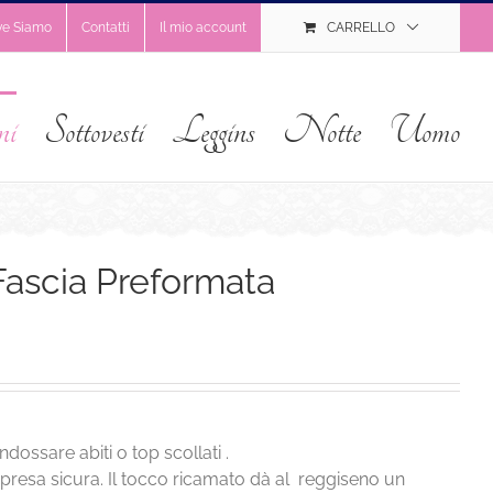
ve Siamo
Contatti
Il mio account
CARRELLO
ni
Sottovesti
Leggins
Notte
Uomo
ascia Preformata
dossare abiti o top scollati .
a presa sicura. Il tocco ricamato dà al reggiseno un