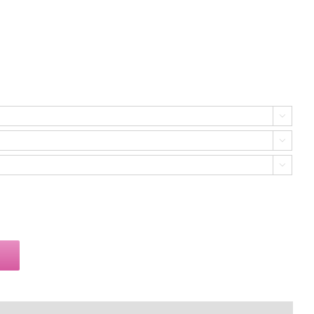


