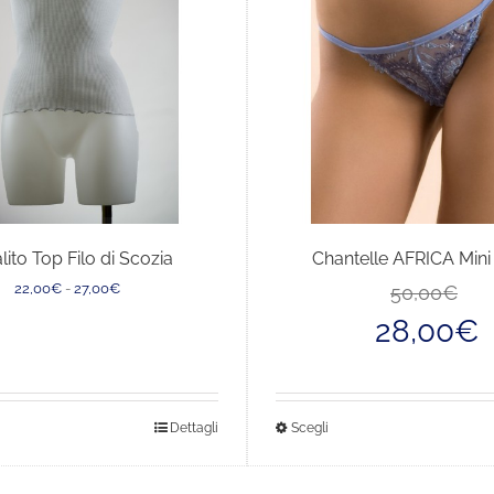
lito Top Filo di Scozia
Chantelle AFRICA Mini 
Fascia
22,00
€
-
27,00
€
50,00
€
di
28,00
€
prezzo:
da
22,00€
a
27,00€
sto
Questo
Dettagli
Scegli
dotto
prodotto
ha