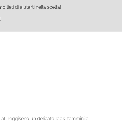
ieti di aiutarti nella scelta!
t
à al reggiseno un delicato look femminile .