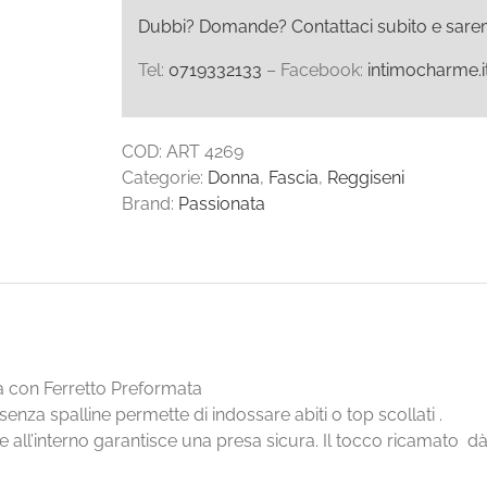
quantità
Dubbi? Domande? Contattaci subito e saremo l
Tel:
0719332133
– Facebook:
intimocharme.i
COD:
ART 4269
Categorie:
Donna
,
Fascia
,
Reggiseni
Brand:
Passionata
a con Ferretto Preformata
nza spalline permette di indossare abiti o top scollati .
e all’interno garantisce una presa sicura. Il tocco ricamato d