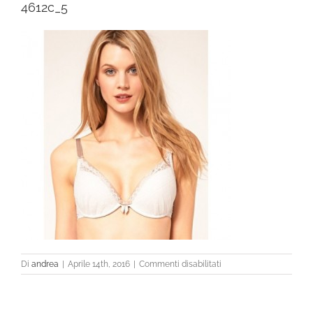
4612c_5
su
Di
andrea
|
Aprile 14th, 2016
|
Commenti disabilitati
4612c_5