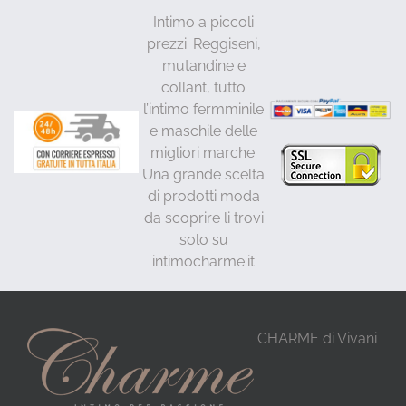
Intimo a piccoli
prezzi. Reggiseni,
mutandine e
collant, tutto
l’intimo fermminile
e maschile delle
migliori marche.
Una grande scelta
di prodotti moda
da scoprire li trovi
solo su
intimocharme.it
CHARME di Vivani