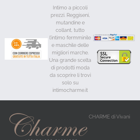
Intimo a piccoli
prezzi. Reggiseni,
mutandine e
collant, tutto
l’intimo fermminile
e maschile delle
migliori marche.
Una grande scelta
di prodotti moda
da scoprire li trovi
solo su
intimocharme.it
CHARME di Vivani