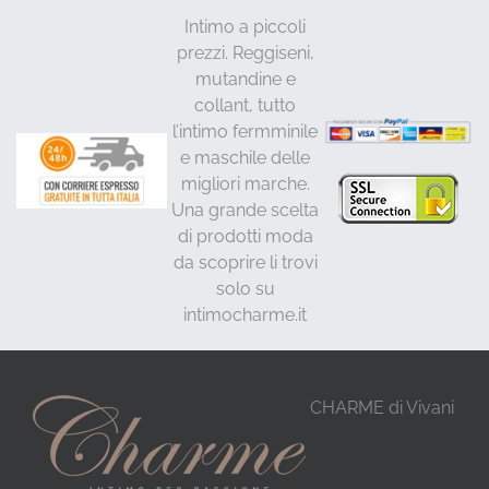
Intimo a piccoli
prezzi. Reggiseni,
mutandine e
collant, tutto
l’intimo fermminile
e maschile delle
migliori marche.
Una grande scelta
di prodotti moda
da scoprire li trovi
solo su
intimocharme.it
CHARME di Vivani