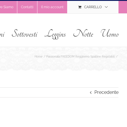
ve Siamo
Contatti
Il mio account
CARRELLO
ni
Sottovesti
Leggins
Notte
Uomo
Home
Passionata FREEDOM Reggiseno Spalline Regolabili
Precedente