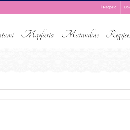
Il Negozio
Do
stumi
Maglieria
Mutandine
Reggise