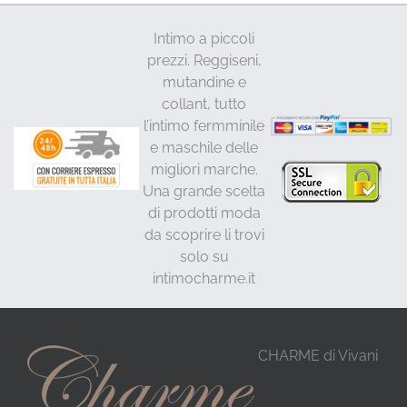
Intimo a piccoli
prezzi. Reggiseni,
mutandine e
collant, tutto
l’intimo fermminile
e maschile delle
migliori marche.
Una grande scelta
di prodotti moda
da scoprire li trovi
solo su
intimocharme.it
CHARME di Vivani