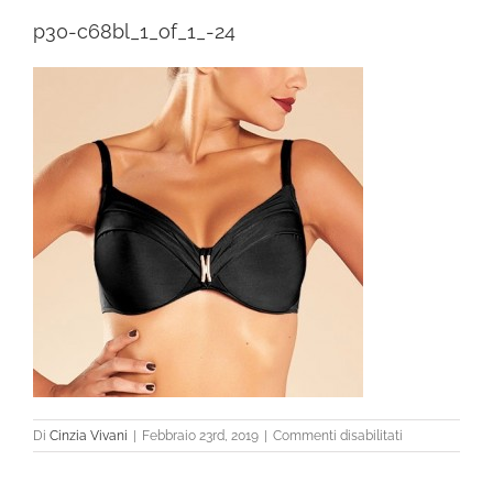
p30-c68bl_1_of_1_-24
su
Di
Cinzia Vivani
|
Febbraio 23rd, 2019
|
Commenti disabilitati
p30-
c68bl_1_of_1_-