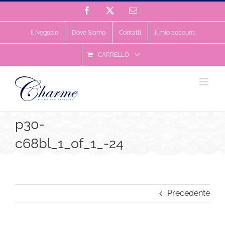
Salta
Facebook
X
Email
al
contenuto
Il Negozio
Dove Siamo
Contatti
Il mio account
CARRELLO
p30-
c68bl_1_of_1_-24
Precedente