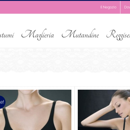
Il Negozio
Do
stumi
Maglieria
Mutandine
Reggise
e!