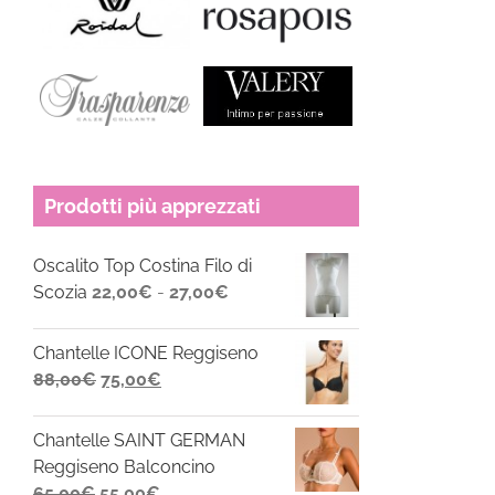
Prodotti più apprezzati
Oscalito Top Costina Filo di
Fascia
Scozia
22,00
€
-
27,00
€
di
prezzo:
Chantelle ICONE Reggiseno
da
Il
Il
88,00
€
75,00
€
22,00€
prezzo
prezzo
a
originale
attuale
Chantelle SAINT GERMAN
27,00€
era:
è:
Reggiseno Balconcino
88,00€.
75,00€.
Il
Il
65,00
€
55,00
€