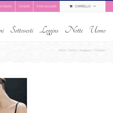
ve Siamo
Contatti
Il mio account
CARRELLO
ni
Sottovesti
Leggins
Notte
Uomo
Home
Donna
Reggiseni
Triangolo