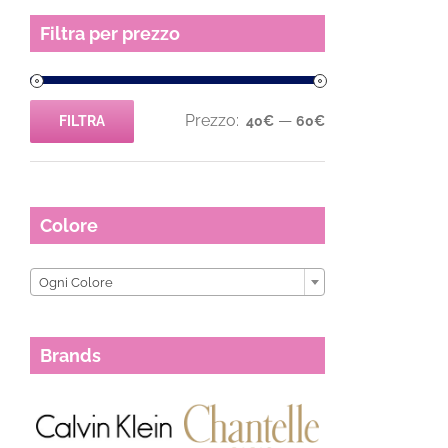
Filtra per prezzo
Prezzo:
—
FILTRA
40€
60€
Prezzo
Prezzo
Min
Max
Colore

Ogni Colore
Brands